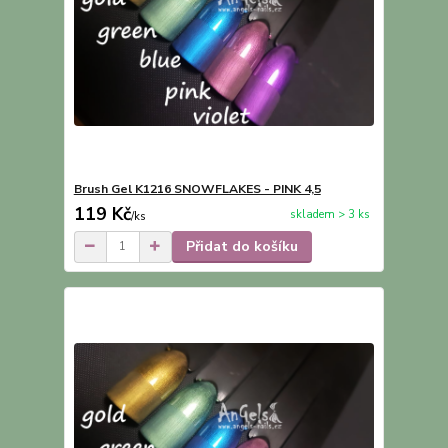
Brush Gel K1216 SNOWFLAKES - PINK 4,5
119 Kč
skladem > 3 ks
/
ks
Přidat do košíku