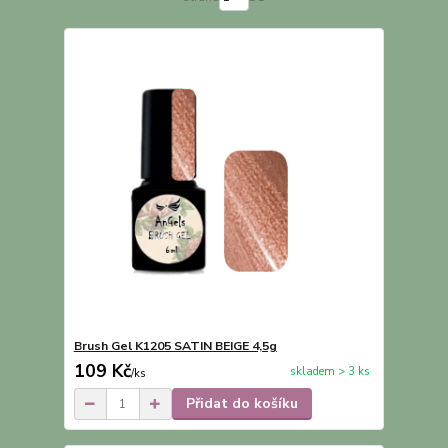
Brush Gel K1205 SATIN BEIGE 4,5g
109 Kč
skladem > 3 ks
/
ks
Přidat do košíku