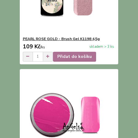
PEARL ROSE GOLD - Brush Gel K1198 4,5g
109 Kč
skladem > 3 ks
/
ks
Přidat do košíku