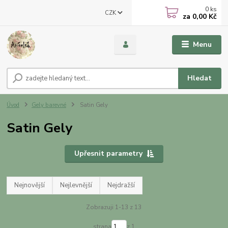
0
ks
CZK
za
0,00 Kč
Menu
Hledat
Úvod
Gely barevné
Satin Gely
Satin Gely
Upřesnit parametry
Nejnovější
Nejlevnější
Nejdražší
Zobrazuji 1-13 z 13
strana
z 1