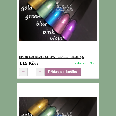
Brush Gel K1215 SNOWFLAKES - BLUE 4,5
119 Kč
skladem > 3 ks
/
ks
Přidat do košíku