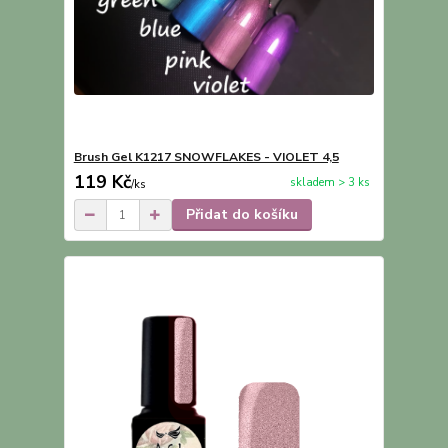
Brush Gel K1217 SNOWFLAKES - VIOLET 4,5
119 Kč
skladem > 3 ks
/
ks
Přidat do košíku