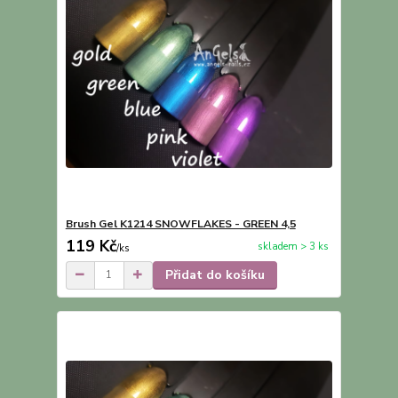
Brush Gel K1214 SNOWFLAKES - GREEN 4,5
119 Kč
skladem > 3 ks
/
ks
Přidat do košíku