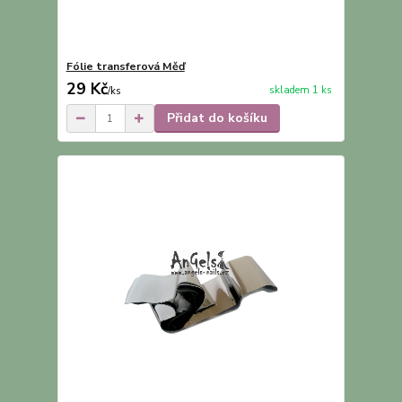
Fólie transferová Měď
29 Kč
skladem 1 ks
/
ks
Přidat do košíku