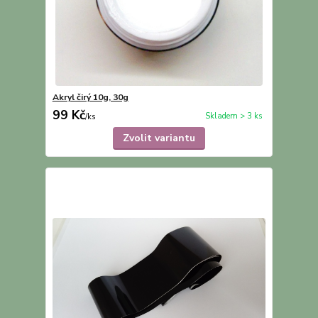
Akryl čirý 10g, 30g
99 Kč
Skladem > 3 ks
/
ks
Zvolit variantu