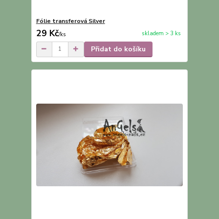
Fólie transferová Silver
29 Kč
skladem > 3 ks
/
ks
Přidat do košíku