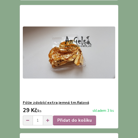
Fólie zdobící extra jemná tm.fialová
29 Kč
skladem 3 ks
/
ks
Přidat do košíku