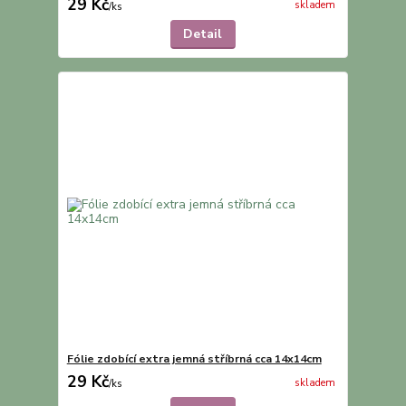
29 Kč
skladem
/
ks
Detail
Fólie zdobící extra jemná stříbrná cca 14x14cm
29 Kč
skladem
/
ks