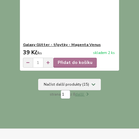
Galaxy Glitter - třpytky - Magenta Venus
39 Kč
skladem 2 ks
/
ks
Přidat do košíku
Načíst další produkty (15)
strana
z 8
další