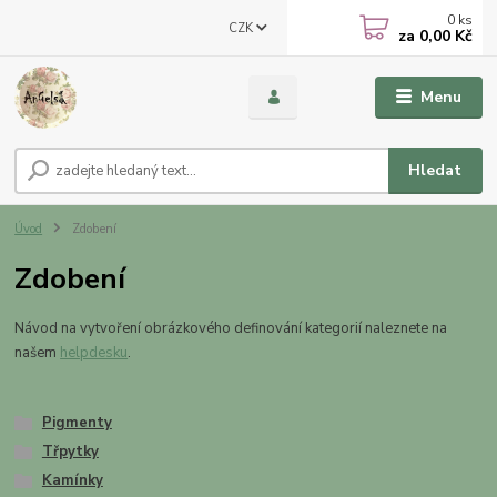
0
ks
CZK
za
0,00 Kč
Menu
Hledat
Úvod
Zdobení
Zdobení
Návod na vytvoření obrázkového definování kategorií naleznete na
našem
helpdesku
.
Pigmenty
Třpytky
Kamínky