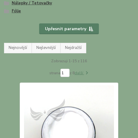
Nálepky / Tetovačky
Fólie
Upřesnit parametry
Nejnovější
Nejlevnější
Nejdražší
Zobrazuji 1-15 z 116
strana
z 8
další