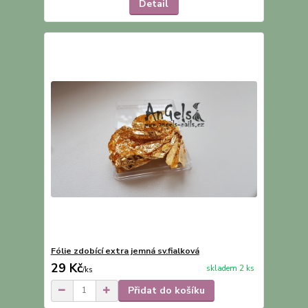
Detail
Fólie zdobící extra jemná sv.fialková
29 Kč
skladem 2 ks
/
ks
Přidat do košíku