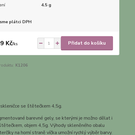
ení
4.5 g
sme plátci DPH
9 Kč
Přidat do košíku
/
ks
roduktu:
K1206
skleničce se štětečkem 4,5g.
igmentované barevné gely, se kterými je možno dělat i
se štětečkem, objem 4,5g. Výhody skleněného obalu
erčíky na horní straně víčka umožní rychlý výběr barvy.