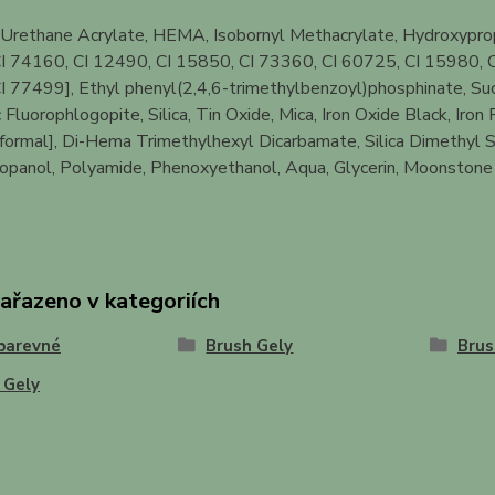
Urethane Acrylate, HEMA, Isobornyl Methacrylate, Hydroxypropy
I 74160, CI 12490, CI 15850, CI 73360, CI 60725, CI 15980, C
 77499], Ethyl phenyl(2,4,6-trimethylbenzoyl)phosphinate, Suc
 Fluorophlogopite, Silica, Tin Oxide, Mica, Iron Oxide Black, I
formal], Di-Hema Trimethylhexyl Dicarbamate, Silica Dimethyl S
panol, Polyamide, Phenoxyethanol, Aqua, Glycerin, Moonstone Ex
zařazeno v kategoriích
barevné
Brush Gely
Brus
 Gely