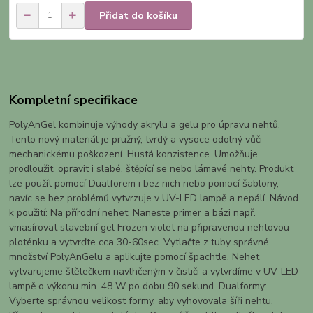
Přidat do košíku
Kompletní specifikace
PolyAnGel kombinuje výhody akrylu a gelu pro úpravu nehtů.
Tento nový materiál je pružný, tvrdý a vysoce odolný vůči
mechanickému poškození. Hustá konzistence. Umožňuje
prodloužit, opravit i slabé, štěpící se nebo lámavé nehty. Produkt
lze použít pomocí Dualforem i bez nich nebo pomocí šablony,
navíc se bez problémů vytvrzuje v UV-LED lampě a nepálí. Návod
k použití: Na přírodní nehet: Naneste primer a bázi např.
vmasírovat stavební gel Frozen violet na připravenou nehtovou
ploténku a vytvrďte cca 30-60sec. Vytlačte z tuby správné
množství PolyAnGelu a aplikujte pomocí špachtle. Nehet
vytvarujeme štětečkem navlhčeným v čističi a vytvrdíme v UV-LED
lampě o výkonu min. 48 W po dobu 90 sekund. Dualformy:
Vyberte správnou velikost formy, aby vyhovovala šíři nehtu.