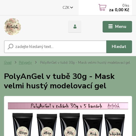
0
ks
CZK
za
0,00 Kč
Menu
Hledat
Úvod
Polygely
PolyAnGel v tubě 30g - Mask velmi hustý modelovací gel
PolyAnGel v tubě 30g - Mask
velmi hustý modelovací gel