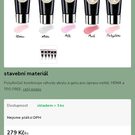
stavební materiál
PolyAnGel kombinuje výhody akrylu a gelu pro úpravu nehtů. HEMA a
TPO FREE.
celý popis
Dostupnost
skladem > 3 ks
Nejsme plátci DPH
279 Kč
/
ks