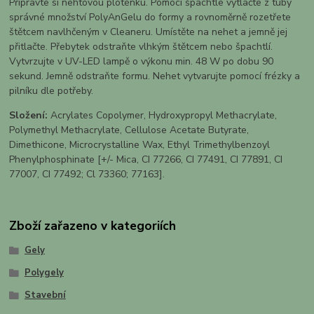
Připravte si nehtovou ploténku. Pomocí špachtle vytlačte z tuby
správné množství PolyAnGelu do formy a rovnoměrně rozetřete
štětcem navlhčeným v Cleaneru. Umístěte na nehet a jemně jej
přitlačte. Přebytek odstraňte vlhkým štětcem nebo špachtlí.
Vytvrzujte v UV-LED lampě o výkonu min. 48 W po dobu 90
sekund. Jemně odstraňte formu. Nehet vytvarujte pomocí frézky a
pilníku dle potřeby.
Složení:
Acrylates Copolymer, Hydroxypropyl Methacrylate,
Polymethyl Methacrylate, Cellulose Acetate Butyrate,
Dimethicone, Microcrystalline Wax, Ethyl Trimethylbenzoyl
Phenylphosphinate [+/- Mica, CI 77266, CI 77491, CI 77891, CI
77007, CI 77492; Cl 73360; 77163].
Zboží zařazeno v kategoriích
Gely
Polygely
Stavební