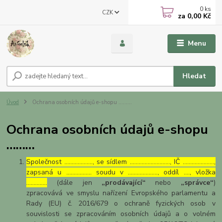
0
ks
CZK
za
0,00 Kč
Menu
Hledat
Úvod
Ochrana osobních údajů e-shopu ………
Ochrana osobních údajů e-shopu
………
Společnost ………………., se sídlem ………………………, IČ …………………,
zapsaná u …………….. soudu v ……………….., oddíl …., vložka
…………..
(dále jen
„prodávající“
nebo
„správce“
)
zpracovává ve smyslu nařízení Evropského parlamentu a
Rady (EU) č. 2016/679 o ochraně fyzických osob v
souvislosti se zpracováním osobních údajů a o volném