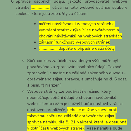
Správce osobních údajů, jakožto provozovatel webové
stránky
…………………
, užívá na této webové stránce soubory
cookies, které jsou zde užity za účelem:
měření návštěvnosti webových stránek a
vytváření statistik týkající se návštěvnosti a
chování návštěvníků na webových stránkách
základní funkčnosti webových stránek
………………… doplňte o případné další účely
Sběr cookies za účelem uvedeným výše může být
považováno za zpracování osobních údajů. Takové
zpracování je možné na základě zákonného důvodu -
oprávněného zájmu správce, a umožňuje ho čl. 6 odst.
1 písm. f) Nařízení.
Webové stránky lze používat i v režimu, který
neumožňuje sbírání údajů o chování návštěvníků
webu – tento režim je možný buďto nastavit v rámci
nastavení prohlížeče,
nebo je možné vznést proti
takovému sběru na základě oprávněného zájmu
správce námitku dle čl. 21 Nařízení, která je dostupná
v dolní části webových stránek
. Vaše námitka bude