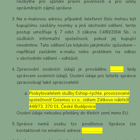
nezbytné pro splnění právní povinnosti a pro účely
oprávněných zájmů správce.
Na e-mailovou adresu, případně telefonní číslo mohou být
kupujícímu zasílány novinky a jiná obchodní sdělení, tento
postup umožňuje § 7 odst. 3 zákona č.480/2004 Sb., o
službách informační společnosti, pokud jej kupující
neodmítne. Tato sdělení lze kdykoliv jakýmkoliv způsobem –
například zasláním e-mailu nebo proklikem na odkaz
v obchodním sdělení – odhlásit.
Zpracování osobních údajů je prováděno
…………..
tedy
správcem osobních údajů. Osobní údaje pro tohoto správce
zpracovávají také zpracovatelé:
Poskytovatelem služby Eshop-rychle, provozované
společností Golemos s.r.o., sídlem Zátkovo nábřeží
448/73, 370 01, České Budějovice
Osobní údaje nebudou předány do třetích zemí mimo EU.
Správce nemá osobu tzv. pověřence. Správce lze
kontaktovat na emailové adrese
………………….