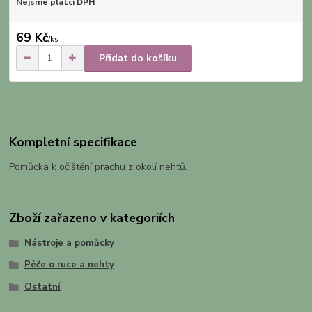
Nejsme plátci DPH
69 Kč
/
ks
Přidat do košíku
Kompletní specifikace
Pomůcka k očištění prachu z okolí nehtů.
Zboží zařazeno v kategoriích
Nástroje a pomůcky
Péče o ruce a nehty
Ostatní