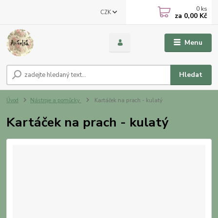
0
ks
CZK
za
0,00 Kč
Menu
Hledat
Úvod
Nástroje a pomůcky
Kartáček na prach - kulatý
Kartáček na prach - kulatý