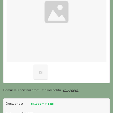
Pomůcka k očištění prachu z okolí nehtů.
celý popis
Dostupnost
skladem > 3 ks