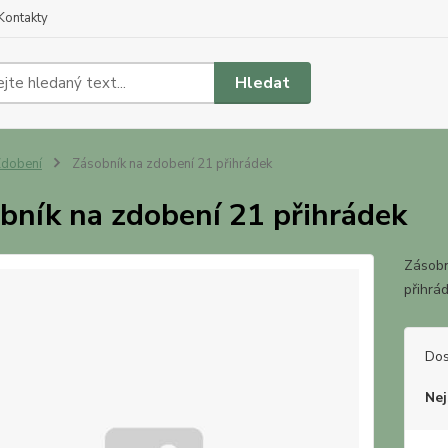
Kontakty
Hledat
dobení
Zásobník na zdobení 21 přihrádek
bník na zdobení 21 přihrádek
Zásobn
přihrá
Dos
Nej