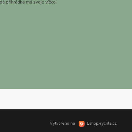
ždá přihrádka má svoje víčko.
Vytvořeno na
Eshop-rychle.cz