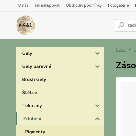
O nás
Jak nakupovat
Obchodní podmínky
Fotogalerie
Úvod
Z
Gely
Záso
Gely barevné
Brush Gely
Štětce
Tekutiny
Zdobení
Pigmenty