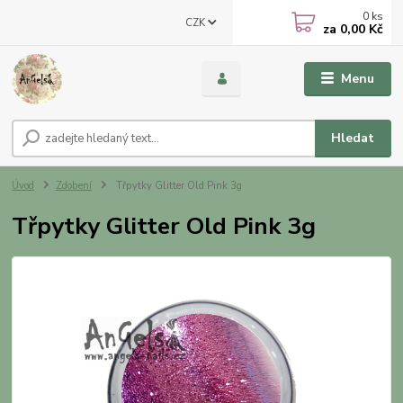
0
ks
CZK
za
0,00 Kč
Menu
Hledat
Úvod
Zdobení
Třpytky Glitter Old Pink 3g
Třpytky Glitter Old Pink 3g