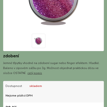
zdobení
Jemné třpytky vhodné na zdobení sugar nebo finger efektem. Hladké.
Baleno v zipovém sáčku po 3g. Možnost objednat praktickou dózu ve
složce OSTATNÍ.
celý popis
Dostupnost
skladem
Nejsme plátci DPH