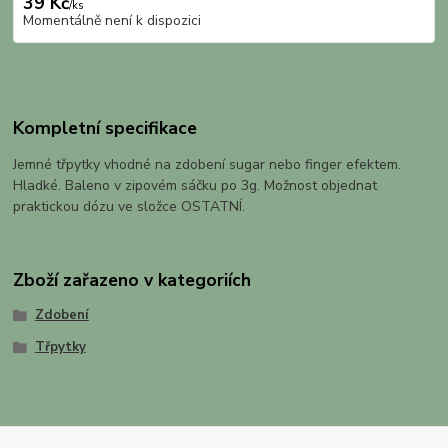
39 Kč
/
ks
Momentálně není k dispozici
Kompletní specifikace
Jemné třpytky vhodné na zdobení sugar nebo finger efektem.
Hladké. Baleno v zipovém sáčku po 3g. Možnost objednat
praktickou dózu ve složce OSTATNÍ.
Zboží zařazeno v kategoriích
Zdobení
Třpytky