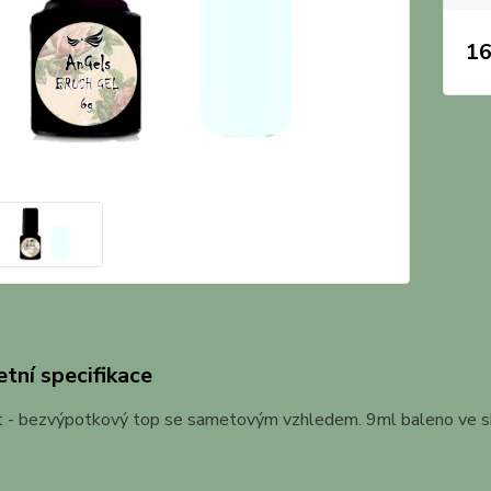
16
tní specifikace
 - bezvýpotkový top se sametovým vzhledem. 9ml baleno ve s