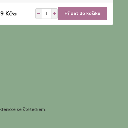
9 Kč
Přidat do košíku
/
ks
kleničce se štětečkem.