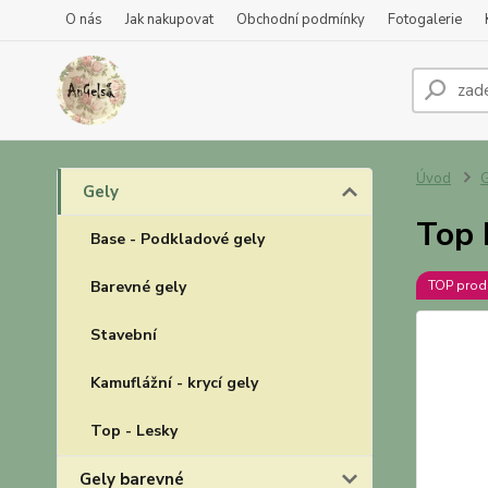
O nás
Jak nakupovat
Obchodní podmínky
Fotogalerie
Úvod
Gely
Top 
Base - Podkladové gely
Barevné gely
TOP prod
Stavební
Kamuflážní - krycí gely
Top - Lesky
Gely barevné