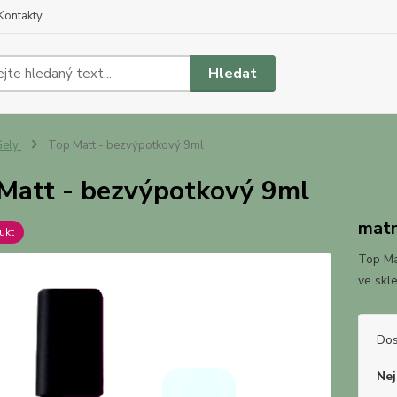
Kontakty
Hledat
Gely
Top Matt - bezvýpotkový 9ml
Matt - bezvýpotkový 9ml
matn
ukt
Top Ma
ve skl
Dos
Nej