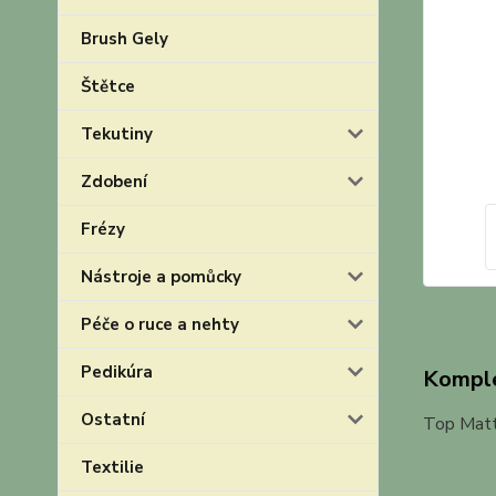
Brush Gely
Štětce
Tekutiny
Zdobení
Frézy
Nástroje a pomůcky
Péče o ruce a nehty
Pedikúra
Komple
Ostatní
Top Matt
Textilie