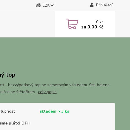
Přihlášení
CZK
0
ks
za
0,00 Kč
ý top
tt - bezvýpotkový top se sametovým vzhledem. 9ml baleno
eničce se štětečkem.
celý popis
tupnost
skladem > 3 ks
sme plátci DPH