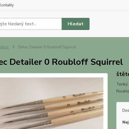
Kontakty
Hledat
tětce
Štětec Detailer 0 Roubloff Squirrel
ec Detailer 0 Roubloff Squirrel
štět
Tenký š
Roublo
Dos
Nej