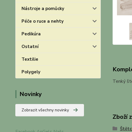
Nástroje a pomůcky
Péče o ruce a nehty
Pedikúra
Ostatní
Textilie
Komple
Polygely
Tenký ště
Novinky
Zobrazit všechny novinky
Zboží 
Štětc
Facebook AnGels Nails