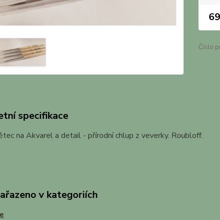
69
Číslo p
tní specifikace
tec na Akvarel a detail - přírodní chlup z veverky. Roubloff.
zařazeno v kategoriích
e