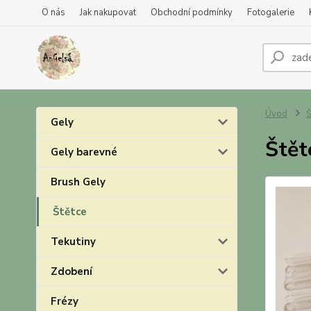
O nás
Jak nakupovat
Obchodní podmínky
Fotogalerie
Úvod
Š
Gely
Štět
Gely barevné
Brush Gely
Štětce
Tekutiny
Zdobení
Frézy