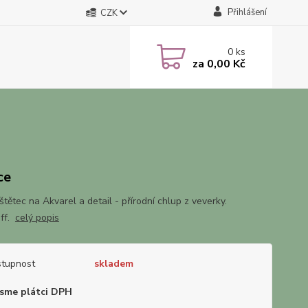
Přihlášení
CZK
0
ks
za
0,00 Kč
ce
tětec na Akvarel a detail - přírodní chlup z veverky.
ff.
celý popis
tupnost
skladem
sme plátci DPH