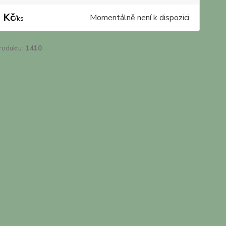
 Kč
Momentálně není k dispozici
/
ks
roduktu:
1410