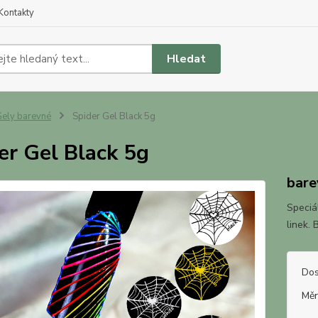
Kontakty
Hledat
ely barevné
Spider Gel Black 5g
er Gel Black 5g
bare
Speciá
linek. 
Dos
Měr