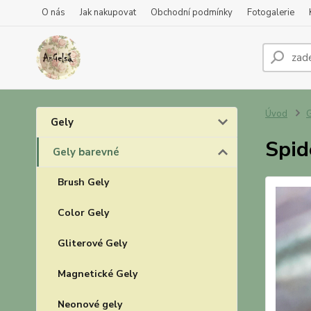
O nás
Jak nakupovat
Obchodní podmínky
Fotogalerie
Úvod
G
Gely
Spid
Gely barevné
Brush Gely
Color Gely
Gliterové Gely
Magnetické Gely
Neonové gely