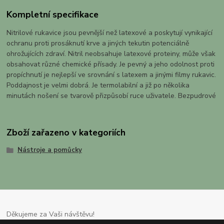
Kompletní specifikace
Nitrilové rukavice jsou pevnější než latexové a poskytují vynikající
ochranu proti prosáknutí krve a jiných tekutin potenciálně
ohrožujících zdraví. Nitril neobsahuje latexové proteiny, může však
obsahovat různé chemické přísady. Je pevný a jeho odolnost proti
propíchnutí je nejlepší ve srovnání s latexem a jinými filmy rukavic.
Poddajnost je velmi dobrá. Je termolabilní a již po několika
minutách nošení se tvarově přizpůsobí ruce uživatele. Bezpudrové
Zboží zařazeno v kategoriích
Nástroje a pomůcky
Děkujeme za Vaši návštěvu!