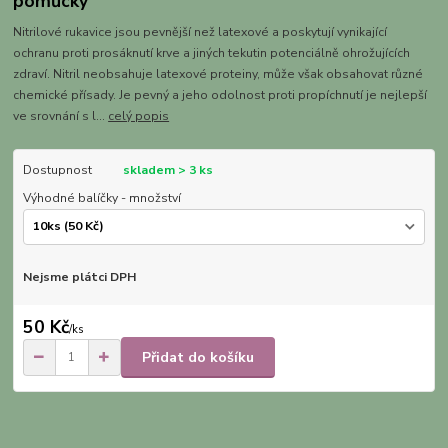
pomůcky
Nitrilové rukavice jsou pevnější než latexové a poskytují vynikající
ochranu proti prosáknutí krve a jiných tekutin potenciálně ohrožujících
zdraví. Nitril neobsahuje latexové proteiny, může však obsahovat různé
chemické přísady. Je pevný a jeho odolnost proti propíchnutí je nejlepší
ve srovnání s l...
celý popis
Dostupnost
skladem > 3 ks
Výhodné balíčky - množství
Nejsme plátci DPH
50 Kč
/
ks
Přidat do košíku