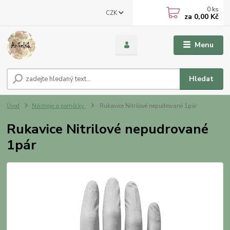
0
ks
CZK
za
0,00 Kč
Menu
Hledat
Úvod
Nástroje a pomůcky
Rukavice Nitrilové nepudrované 1pár
Rukavice Nitrilové nepudrované
1pár