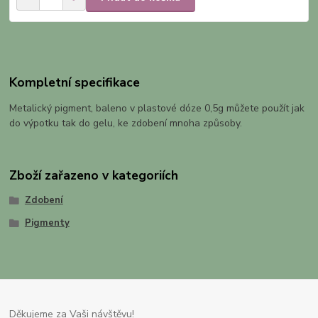
Kompletní specifikace
Metalický pigment, baleno v plastové dóze 0,5g můžete použít jak
do výpotku tak do gelu, ke zdobení mnoha způsoby.
Zboží zařazeno v kategoriích
Zdobení
Pigmenty
Děkujeme za Vaši návštěvu!