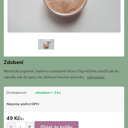
Zdobení
Metalický pigment, baleno v plastové dóze 0,5g můžete použít jak do
výpotku tak do gelu, ke zdobení mnoha způsoby.
celý popis
Dostupnost
skladem > 3 ks
Nejsme plátci DPH
49 Kč
/
ks
Přidat do košíku