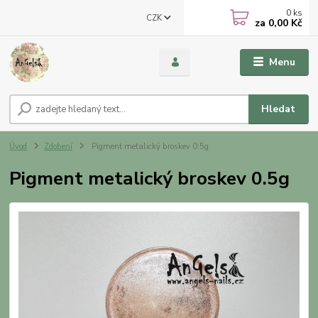
0
ks
CZK
za
0,00 Kč
Menu
Hledat
Úvod
Zdobení
Pigment metalický broskev 0.5g
Pigment metalický broskev 0.5g