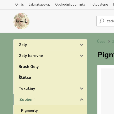
O nás
Jak nakupovat
Obchodní podmínky
Fotogalerie
Úvod
Z
Gely
Pigm
Gely barevné
Brush Gely
Štětce
Tekutiny
Zdobení
Pigmenty