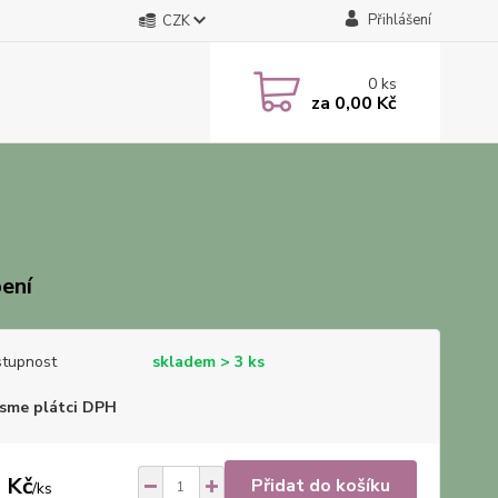
Přihlášení
CZK
0
ks
za
0,00 Kč
ení
tupnost
skladem > 3 ks
sme plátci DPH
 Kč
Přidat do košíku
/
ks