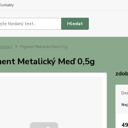
Kontakty
Hledat
dobení
Pigment Metalický Meď 0,5g
ent Metalický Meď 0,5g
zdob
Dos
Nej
49