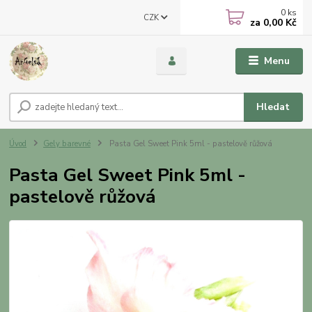
0
ks
CZK
za
0,00 Kč
Menu
Hledat
Úvod
Gely barevné
Pasta Gel Sweet Pink 5ml - pastelově růžová
Pasta Gel Sweet Pink 5ml -
pastelově růžová