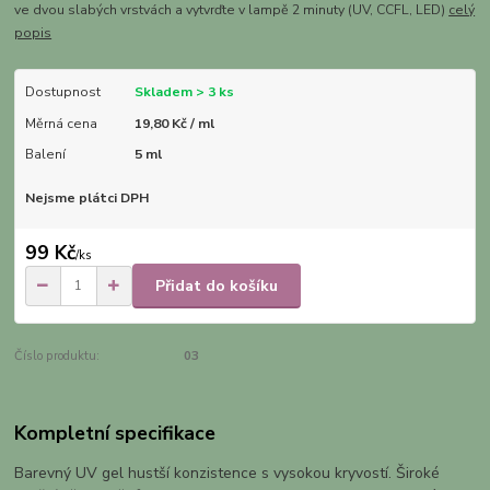
ve dvou slabých vrstvách a vytvrďte v lampě 2 minuty (UV, CCFL, LED)
celý
popis
Dostupnost
Skladem > 3 ks
Měrná cena
19,80 Kč / ml
Balení
5 ml
Nejsme plátci DPH
99 Kč
/
ks
Přidat do košíku
Číslo produktu:
03
Kompletní specifikace
Barevný UV gel hustší konzistence s vysokou kryvostí. Široké