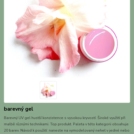
barevný gel
Barevný UV gel hustší konzistence s vysokou kryvostí. Široké využití při
malbě různými technikami. Top produkt. Paleta v této kategorii obsahuje
20 barev. Návod k použití: naneste na vymodelovaný nehet v jedné nebo