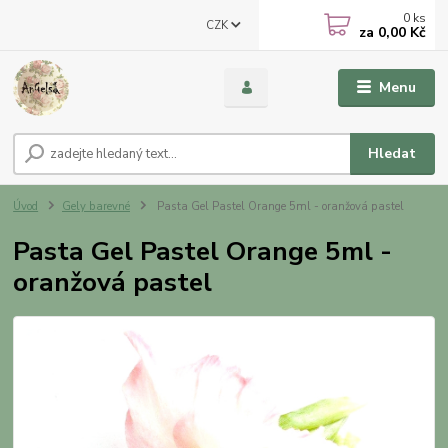
0
ks
CZK
za
0,00 Kč
Menu
Hledat
Úvod
Gely barevné
Pasta Gel Pastel Orange 5ml - oranžová pastel
Pasta Gel Pastel Orange 5ml -
oranžová pastel