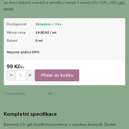
ve dvou slabých vrstvách a vytvrďte v lampě 2 minuty (UV, CCFL, LED)
celý
popis
Dostupnost
Skladem > 3 ks
Měrná cena
19,80 Kč / ml
Balení
5 ml
Nejsme plátci DPH
99 Kč
/
ks
Přidat do košíku
Číslo produktu:
02
Kompletní specifikace
Barevný UV gel hustší konzistence s vysokou kryvostí. Široké