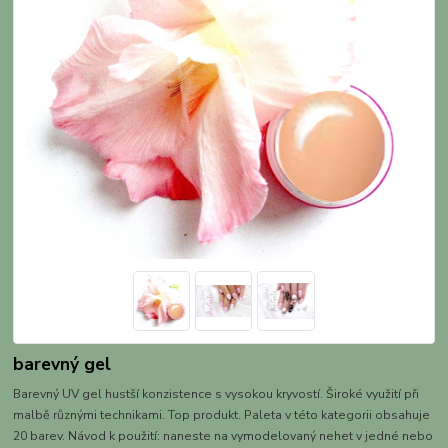
barevný gel
Barevný UV gel hustší konzistence s vysokou kryvostí. Široké využití při
malbě různými technikami. Top produkt. Paleta v této kategorii obsahuje
20 barev. Návod k použití: naneste na vymodelovaný nehet v jedné nebo