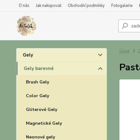
O nás
Jak nakupovat
Obchodní podmínky
Fotogalerie
Úvod
G
Gely
Past
Gely barevné
Brush Gely
Color Gely
Gliterové Gely
Magnetické Gely
Neonové gely