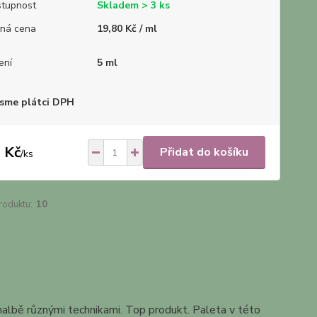
tupnost
Skladem > 3 ks
ná cena
19,80 Kč / ml
ení
5 ml
sme plátci DPH
 Kč
Přidat do košíku
/
ks
roduktu:
10
 malbě různými technikami. Top produkt. Paleta v této