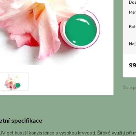
Dos
Měr
Bal
Nej
99
Číslo p
tní specifikace
V gel hustší konzistence s vysokou kryvostí. Široké využití při