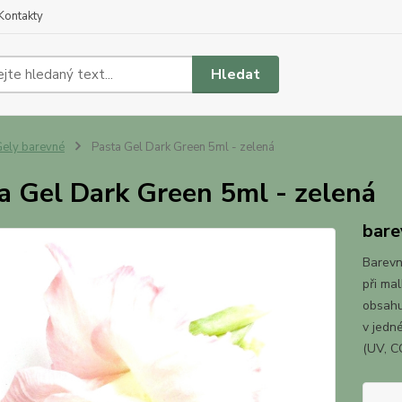
Kontakty
Hledat
ely barevné
Pasta Gel Dark Green 5ml - zelená
a Gel Dark Green 5ml - zelená
bare
Barevn
při ma
obsahu
v jedn
(UV, C