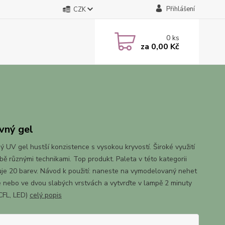
Přihlášení
CZK
0
ks
za
0,00 Kč
vný gel
ý UV gel hustší konzistence s vysokou kryvostí. Široké využití
lbě různými technikami. Top produkt. Paleta v této kategorii
je 20 barev. Návod k použití: naneste na vymodelovaný nehet
é nebo ve dvou slabých vrstvách a vytvrďte v lampě 2 minuty
CFL, LED)
celý popis