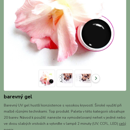
barevný gel
Barevný UV gel hustší konzistence s vysokou kryvostí. Široké využití při
malbě různými technikami. Top produkt. Paleta v této kategorii obsahuje
20 barev. Návod k použití: naneste na vymodelovaný nehet v jedné nebo
ve dvou slabých vrstvách a vytvrďte v lampě 2 minuty (UV, CCFL, LED)
celý
popis