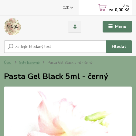
0
ks
CZK
za
0,00 Kč
Menu
Hledat
Úvod
Gely barevné
Pasta Gel Black 5ml - černý
Pasta Gel Black 5ml - černý