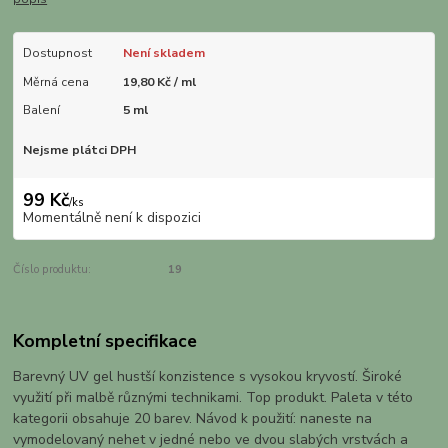
Dostupnost
Není skladem
Měrná cena
19,80 Kč / ml
Balení
5 ml
Nejsme plátci DPH
99 Kč
/
ks
Momentálně není k dispozici
Číslo produktu:
19
Kompletní specifikace
Barevný UV gel hustší konzistence s vysokou kryvostí. Široké
využití při malbě různými technikami. Top produkt. Paleta v této
kategorii obsahuje 20 barev. Návod k použití: naneste na
vymodelovaný nehet v jedné nebo ve dvou slabých vrstvách a