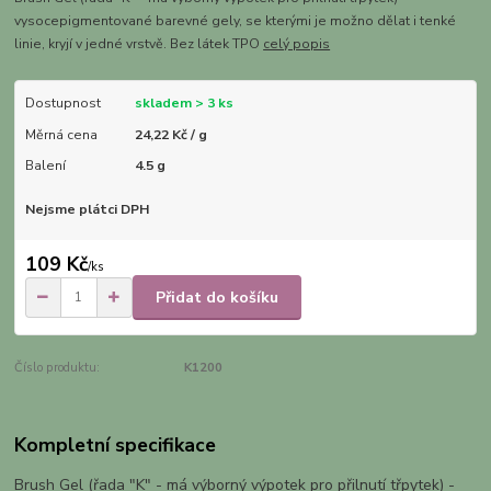
vysocepigmentované barevné gely, se kterými je možno dělat i tenké
linie, kryjí v jedné vrstvě. Bez látek TPO
celý popis
Dostupnost
skladem > 3 ks
Měrná cena
24,22 Kč / g
Balení
4.5 g
Nejsme plátci DPH
109 Kč
/
ks
Přidat do košíku
Číslo produktu:
K1200
Kompletní specifikace
Brush Gel (řada "K" - má výborný výpotek pro přilnutí třpytek) -