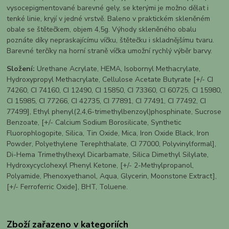
vysocepigmentované barevné gely, se kterými je možno dělat i
tenké linie, kryjí v jedné vrstvě. Baleno v praktickém skleněném
obale se štětečkem, objem 4,5g. Výhody skleněného obalu
poznáte díky nepraskajícímu víčku, štětečku i skladnějšímu tvaru.
Barevné terčíky na horní straně víčka umožní rychlý výběr barvy.
Složení:
Urethane Acrylate, HEMA, Isobornyl Methacrylate,
Hydroxypropyl Methacrylate, Cellulose Acetate Butyrate [+/- CI
74260, CI 74160, CI 12490, CI 15850, CI 73360, CI 60725, CI 15980,
CI 15985, CI 77266, CI 42735, CI 77891, CI 77491, CI 77492, CI
77499], Ethyl phenyl(2,4,6-trimethylbenzoyl)phosphinate, Sucrose
Benzoate, [+/- Calcium Sodium Borosilicate, Synthetic
Fluorophlogopite, Silica, Tin Oxide, Mica, Iron Oxide Black, Iron
Powder, Polyethylene Terephthalate, CI 77000, Polyvinylformal],
Di-Hema Trimethylhexyl Dicarbamate, Silica Dimethyl Silylate,
Hydroxycyclohexyl Phenyl Ketone, [+/- 2-Methylpropanol,
Polyamide, Phenoxyethanol, Aqua, Glycerin, Moonstone Extract],
[+/- Ferroferric Oxide], BHT, Toluene.
Zboží zařazeno v kategoriích