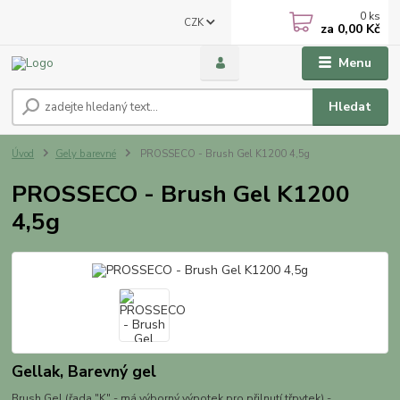
0
ks
CZK
za
0,00 Kč
Menu
Hledat
Úvod
Gely barevné
PROSSECO - Brush Gel K1200 4,5g
PROSSECO - Brush Gel K1200
4,5g
Gellak, Barevný gel
Brush Gel (řada "K" - má výborný výpotek pro přilnutí třpytek) -