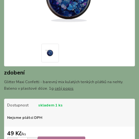
zdobení
Glitter Maxi Confetti - barevný mix kulatých tenkých plátků na nehty.
Baleno v plastové dóze. 1g
celý popis
Dostupnost
skladem 1 ks
Nejsme plátci DPH
49 Kč
/
ks