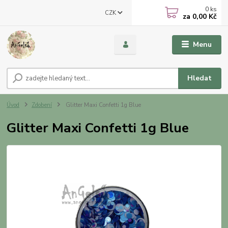
0
ks
CZK
za
0,00 Kč
Menu
Hledat
Úvod
Zdobení
Glitter Maxi Confetti 1g Blue
Glitter Maxi Confetti 1g Blue