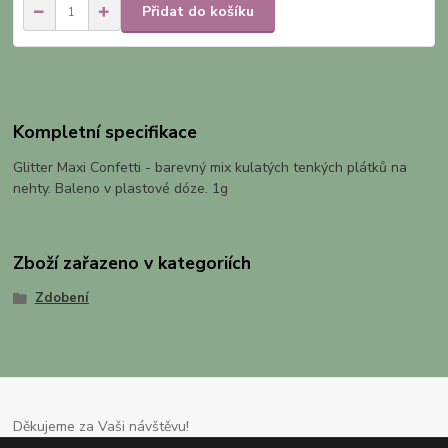
Přidat do košíku
Kompletní specifikace
Glitter Maxi Confetti - barevný mix kulatých tenkých plátků na
nehty. Baleno v plastové dóze. 1g
Zboží zařazeno v kategoriích
Zdobení
Děkujeme za Vaši návštěvu!