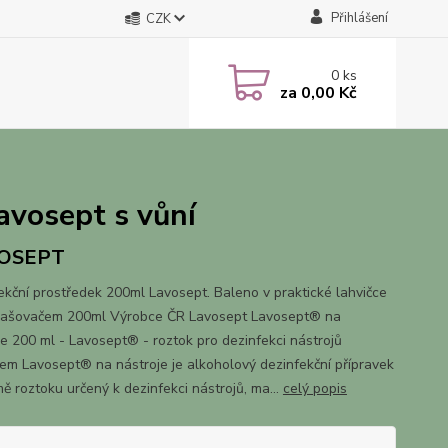
Přihlášení
CZK
0
ks
za
0,00 Kč
avosept s vůní
OSEPT
ekční prostředek 200ml Lavosept. Baleno v praktické lahvičce
rašovačem 200ml Výrobce ČR Lavosept Lavosept® na
je 200 ml - Lavosept® - roztok pro dezinfekci nástrojů
kem Lavosept® na nástroje je alkoholový dezinfekční přípravek
ě roztoku určený k dezinfekci nástrojů, ma...
celý popis