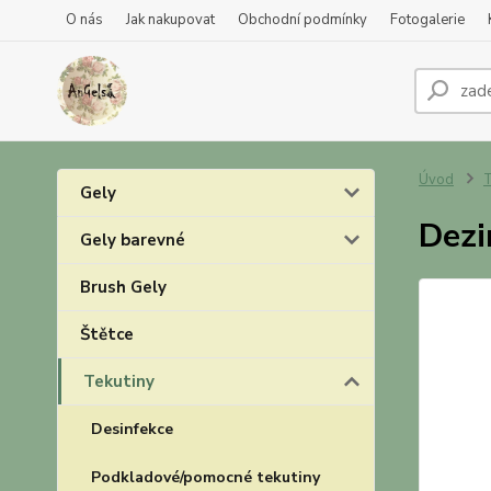
O nás
Jak nakupovat
Obchodní podmínky
Fotogalerie
Úvod
T
Gely
Dezi
Gely barevné
Brush Gely
Štětce
Tekutiny
Desinfekce
Podkladové/pomocné tekutiny