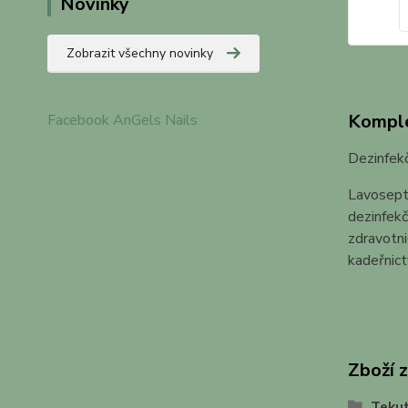
Novinky
Zobrazit všechny novinky
Komple
Facebook AnGels Nails
Dezinfek
Lavosept
dezinfekč
zdravotni
kadeřnict
Zboží 
Tekut