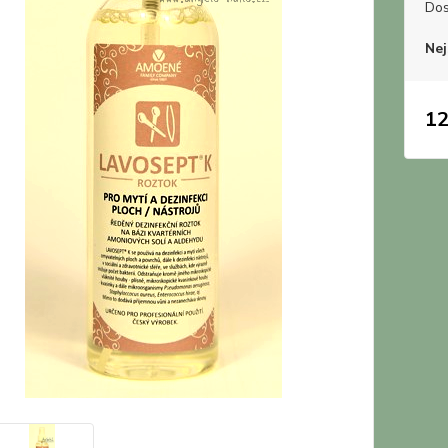
Dos
Nej
12