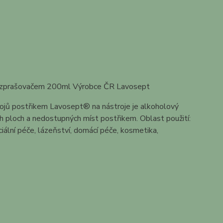
 rozprašovačem 200ml Výrobce ČR Lavosept
ojů postřikem Lavosept® na nástroje je alkoholový
ch ploch a nedostupných míst postřikem. Oblast použití:
iální péče, lázeňství, domácí péče, kosmetika,