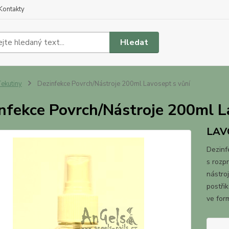
Kontakty
Hledat
ekutiny
Dezinfekce Povrch/Nástroje 200ml Lavosept s vůní
nfekce Povrch/Nástroje 200ml L
LAV
Dezinf
s rozp
nástro
postři
ve form