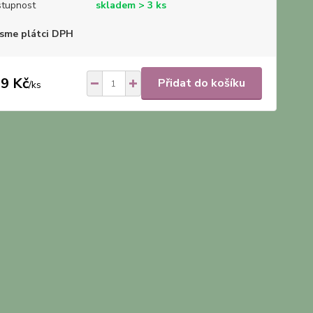
tupnost
skladem > 3 ks
sme plátci DPH
9 Kč
Přidat do košíku
/
ks