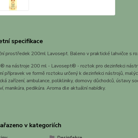
tní specifikace
ční prostředek 200ml Lavosept. Baleno v praktické lahvičce s
® na nástroje 200 ml - Lavosept® - roztok pro dezinfekci nástr
ní přípravek ve formě roztoku určený k dezinfekci nástrojů, malý
cká zařízení, ambulance, polikliniky, domovy důchodců, ústavy soc
ví, manikúra, pedikúra. Aroma dle aktuální nabídky.
zařazeno v kategoriích
iny
Desinfekce