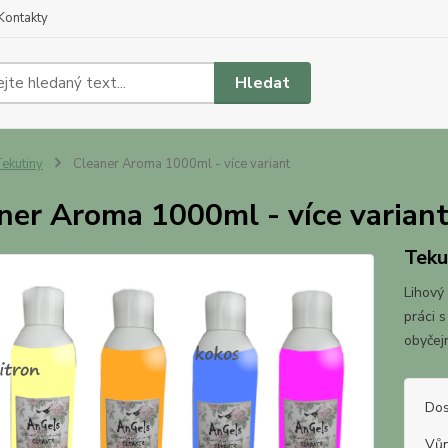
Kontakty
Hledat
ekutiny
Cleaner Aroma 1000ml - více variant
ner Aroma 1000ml - více varian
Teku
Lihový
práci 
obyčej
Dos
Vůn