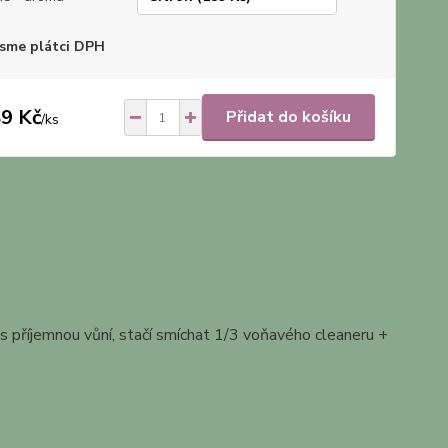
sme plátci DPH
9 Kč
Přidat do košíku
/
ks
 s příjemnou vůní, stačí smíchat 1/3 voňavého cleaneru +