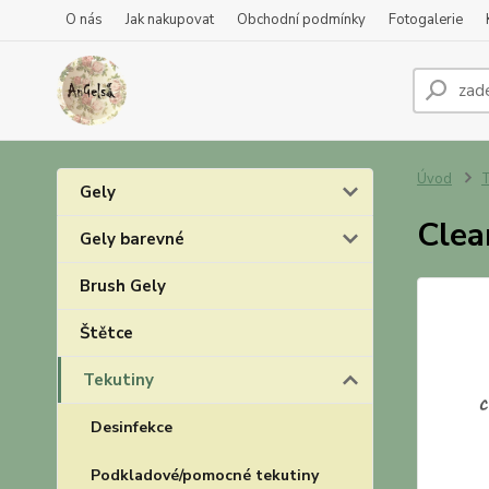
O nás
Jak nakupovat
Obchodní podmínky
Fotogalerie
Úvod
T
Gely
Clea
Gely barevné
Brush Gely
Štětce
Tekutiny
Desinfekce
Podkladové/pomocné tekutiny