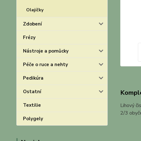
Olejíčky
Zdobení
Frézy
Nástroje a pomůcky
Péče o ruce a nehty
Pedikúra
Ostatní
Komple
Textilie
Lihový či
2/3 obyče
Polygely