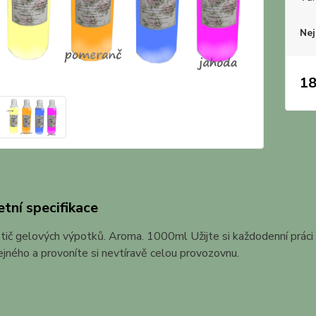
Nej
18
tní specifikace
stič gelových výpotků. Aroma. 1000ml Užijte si každodenní práci
jného a provoníte si nevtíravě celou provozovnu.