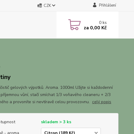
Přihlášení
CZK
0
ks
za
0,00 Kč
t
tiny
 čistič gelových výpotků. Aroma. 1000ml Užijte si každodenní
s příjemnou vůní, stačí smíchat 1/3 voňavého cleaneru + 2/3
ného a provoníte si nevtíravě celou provozovnu.
celý popis
tupnost
skladem > 3 ks
ě - aroma