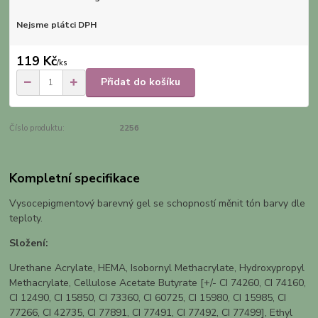
Nejsme plátci DPH
119 Kč
/
ks
Přidat do košíku
Číslo produktu:
2256
Kompletní specifikace
Vysocepigmentový barevný gel se schopností měnit tón barvy dle
teploty.
Složení:
Urethane Acrylate, HEMA, Isobornyl Methacrylate, Hydroxypropyl
Methacrylate, Cellulose Acetate Butyrate [+/- CI 74260, CI 74160,
CI 12490, CI 15850, CI 73360, CI 60725, CI 15980, CI 15985, CI
77266, CI 42735, CI 77891, CI 77491, CI 77492, CI 77499], Ethyl