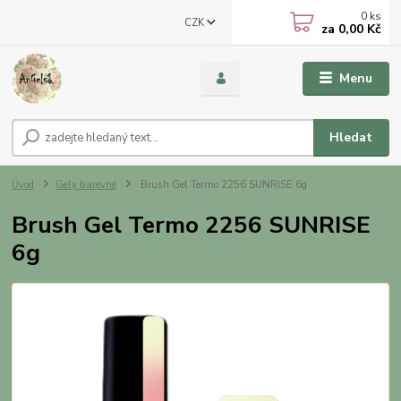
0
ks
CZK
za
0,00 Kč
Menu
Hledat
Úvod
Gely barevné
Brush Gel Termo 2256 SUNRISE 6g
Brush Gel Termo 2256 SUNRISE
6g