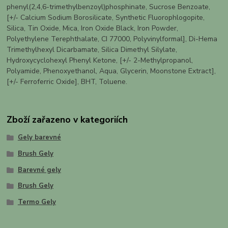
phenyl(2,4,6-trimethylbenzoyl)phosphinate, Sucrose Benzoate,
[+/- Calcium Sodium Borosilicate, Synthetic Fluorophlogopite,
Silica, Tin Oxide, Mica, Iron Oxide Black, Iron Powder,
Polyethylene Terephthalate, CI 77000, Polyvinylformal], Di-Hema
Trimethylhexyl Dicarbamate, Silica Dimethyl Silylate,
Hydroxycyclohexyl Phenyl Ketone, [+/- 2-Methylpropanol,
Polyamide, Phenoxyethanol, Aqua, Glycerin, Moonstone Extract],
[+/- Ferroferric Oxide], BHT, Toluene.
Zboží zařazeno v kategoriích
Gely barevné
Brush Gely
Barevné gely
Brush Gely
Termo Gely