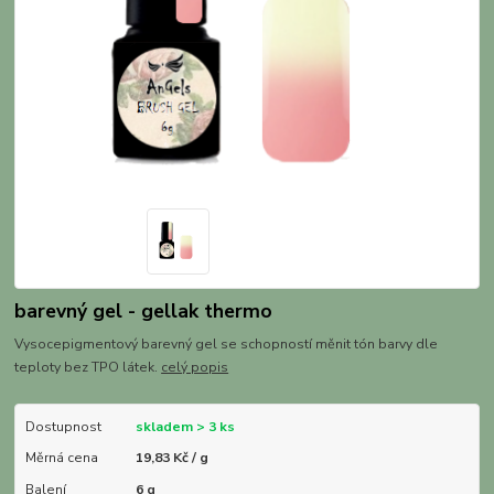
barevný gel - gellak thermo
Vysocepigmentový barevný gel se schopností měnit tón barvy dle
teploty bez TPO látek.
celý popis
Dostupnost
skladem > 3 ks
Měrná cena
19,83 Kč / g
Balení
6 g