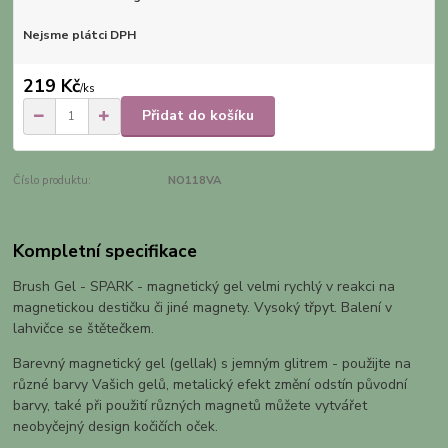
Nejsme plátci DPH
219 Kč
/
ks
Přidat do košíku
Číslo produktu:
NO118VA
Kompletní specifikace
Brush Gel - SPARK - magnetický gel velmi rychlý v reakci na
magnetickou destičku či jiné magnety. Vysoký třpyt. Balení v
lahvičce se štětečkem.
Barevný magnetický gel (gellak) s jemným glitrem - použijte na
různé barvy Vašich gelů, metalický efekt změní odstín původní
barvy, také při použití různých magnetů můžete vytvářet
neobyčejný design kočičích oček.