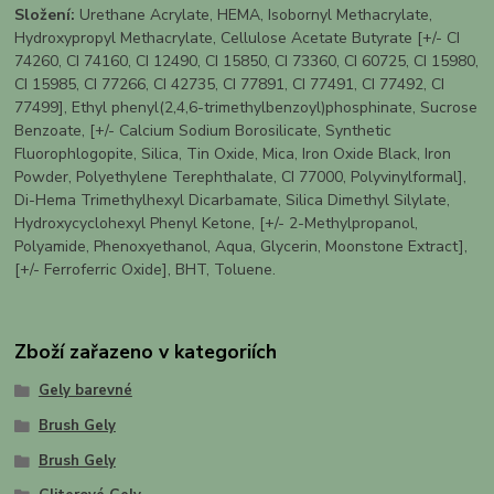
Složení:
Urethane Acrylate, HEMA, Isobornyl Methacrylate,
Hydroxypropyl Methacrylate, Cellulose Acetate Butyrate [+/- CI
74260, CI 74160, CI 12490, CI 15850, CI 73360, CI 60725, CI 15980,
CI 15985, CI 77266, CI 42735, CI 77891, CI 77491, CI 77492, CI
77499], Ethyl phenyl(2,4,6-trimethylbenzoyl)phosphinate, Sucrose
Benzoate, [+/- Calcium Sodium Borosilicate, Synthetic
Fluorophlogopite, Silica, Tin Oxide, Mica, Iron Oxide Black, Iron
Powder, Polyethylene Terephthalate, CI 77000, Polyvinylformal],
Di-Hema Trimethylhexyl Dicarbamate, Silica Dimethyl Silylate,
Hydroxycyclohexyl Phenyl Ketone, [+/- 2-Methylpropanol,
Polyamide, Phenoxyethanol, Aqua, Glycerin, Moonstone Extract],
[+/- Ferroferric Oxide], BHT, Toluene.
Zboží zařazeno v kategoriích
Gely barevné
Brush Gely
Brush Gely