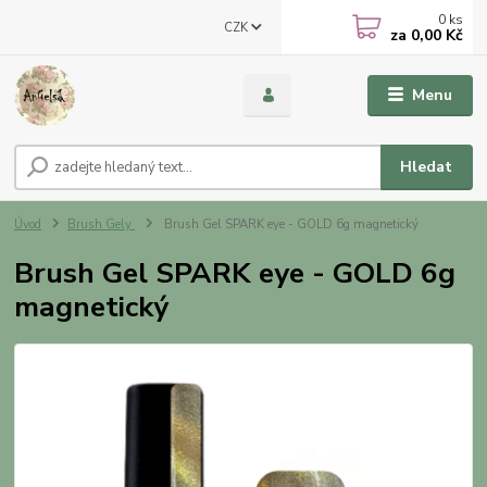
0
ks
CZK
za
0,00 Kč
Menu
Hledat
Úvod
Brush Gely
Brush Gel SPARK eye - GOLD 6g magnetický
Brush Gel SPARK eye - GOLD 6g
magnetický