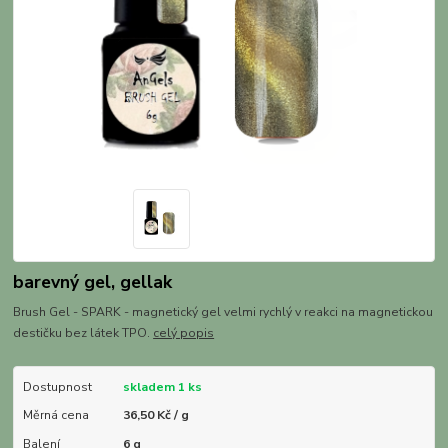
barevný gel, gellak
Brush Gel - SPARK - magnetický gel velmi rychlý v reakci na magnetickou
destičku bez látek TPO.
celý popis
Dostupnost
skladem 1 ks
Měrná cena
36,50 Kč / g
Balení
6 g