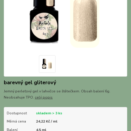
barevný gel gliterový
Jemný perleťový gel v lahvičce se štětečkem. Obsah balení 6g.
Neobsahuje TPO.
celý popis
Dostupnost
skladem > 3 ks
Měrná cena
24,22 Kč / ml
Balení
4.5 ml