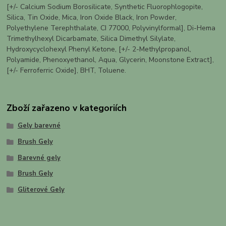
[+/- Calcium Sodium Borosilicate, Synthetic Fluorophlogopite,
Silica, Tin Oxide, Mica, Iron Oxide Black, Iron Powder,
Polyethylene Terephthalate, CI 77000, Polyvinylformal], Di-Hema
Trimethylhexyl Dicarbamate, Silica Dimethyl Silylate,
Hydroxycyclohexyl Phenyl Ketone, [+/- 2-Methylpropanol,
Polyamide, Phenoxyethanol, Aqua, Glycerin, Moonstone Extract],
[+/- Ferroferric Oxide], BHT, Toluene.
Zboží zařazeno v kategoriích
Gely barevné
Brush Gely
Barevné gely
Brush Gely
Gliterové Gely