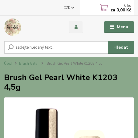
0
ks
CZK
za
0,00 Kč
Menu
Hledat
Úvod
Brush Gely
Brush Gel Pearl White K1203 4,5g
Brush Gel Pearl White K1203
4,5g