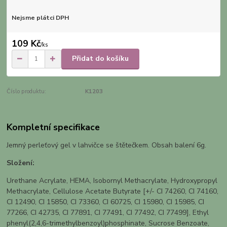
Nejsme plátci DPH
109 Kč
/
ks
Přidat do košíku
Číslo produktu:
K1203
Kompletní specifikace
Jemný perleťový gel v lahvičce se štětečkem. Obsah balení 6g.
Složení:
Urethane Acrylate, HEMA, Isobornyl Methacrylate, Hydroxypropyl
Methacrylate, Cellulose Acetate Butyrate [+/- CI 74260, CI 74160,
CI 12490, CI 15850, CI 73360, CI 60725, CI 15980, CI 15985, CI
77266, CI 42735, CI 77891, CI 77491, CI 77492, CI 77499], Ethyl
phenyl(2,4,6-trimethylbenzoyl)phosphinate, Sucrose Benzoate,