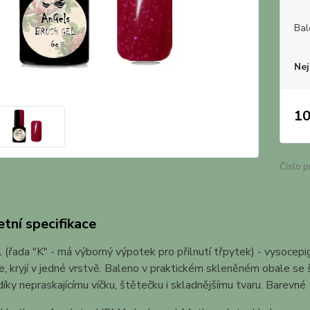
Bal
Nej
10
Číslo p
tní specifikace
 (řada "K" - má výborný výpotek pro přilnutí třpytek) - vysocep
ie, kryjí v jedné vrstvě. Baleno v praktickém skleněném obale 
íky nepraskajícímu víčku, štětečku i skladnějšímu tvaru. Barevné t