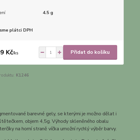
ení
4.5 g
sme plátci DPH
9 Kč
Přidat do košíku
/
ks
roduktu:
K1246
igmentované barevné gely, se kterými je možno dělat i
se štětečkem, objem 4,5g. Výhody skleněného obalu
erčíky na horní straně víčka umožní rychlý výběr barvy.