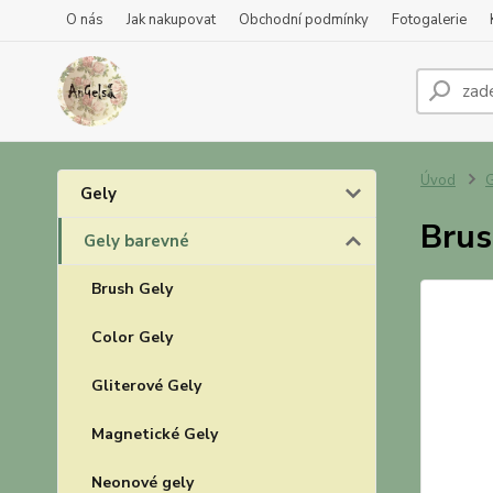
O nás
Jak nakupovat
Obchodní podmínky
Fotogalerie
Úvod
G
Gely
Brus
Gely barevné
Brush Gely
Color Gely
Gliterové Gely
Magnetické Gely
Neonové gely