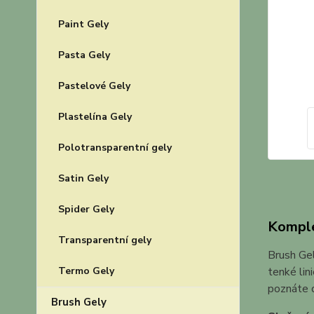
Paint Gely
Pasta Gely
Pastelové Gely
Plastelína Gely
Polotransparentní gely
Satin Gely
Spider Gely
Komple
Transparentní gely
Brush Gel
Termo Gely
tenké lin
poznáte d
Brush Gely