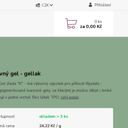
Přihlášení
CZK
0
ks
za
0,00 Kč
vný gel - gellak
el (řada "K" - má výborný výpotek pro přilnutí třpytek) -
pigmentované barevné gely, se kterými je možno dělat i tenké
kryjí v jedné vrstvě. Bez látek TPO.
celý popis
tupnost
skladem > 3 ks
ná cena
24,22 Kč / g