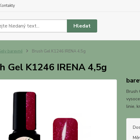
Kontakty
Hledat
ely barevné
Brush Gel K1246 IRENA 4,5g
h Gel K1246 IRENA 4,5g
bare
Brush G
vysoce
linie, 
Dos
Měr