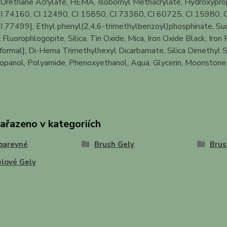
Urethane Acrylate, HEMA, Isobornyl Methacrylate, Hydroxyprop
I 74160, CI 12490, CI 15850, CI 73360, CI 60725, CI 15980, C
 77499], Ethyl phenyl(2,4,6-trimethylbenzoyl)phosphinate, Suc
 Fluorophlogopite, Silica, Tin Oxide, Mica, Iron Oxide Black, I
formal], Di-Hema Trimethylhexyl Dicarbamate, Silica Dimethyl S
panol, Polyamide, Phenoxyethanol, Aqua, Glycerin, Moonstone Ex
zařazeno v kategoriích
barevné
Brush Gely
Brus
lové Gely