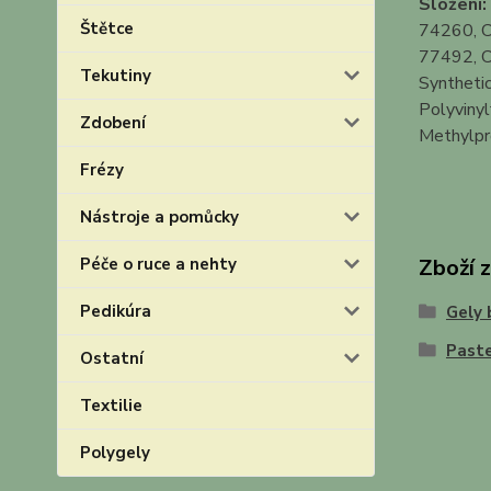
Složení:
Štětce
74260, C
77492, CI
Tekutiny
Synthetic
Polyvinyl
Zdobení
Methylpro
Frézy
Nástroje a pomůcky
Péče o ruce a nehty
Zboží 
Pedikúra
Gely 
Paste
Ostatní
Textilie
Polygely