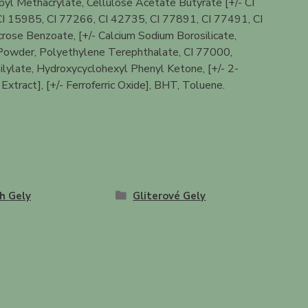
yl Methacrylate, Cellulose Acetate Butyrate [+/- CI
I 15985, CI 77266, CI 42735, CI 77891, CI 77491, CI
rose Benzoate, [+/- Calcium Sodium Borosilicate,
ron Powder, Polyethylene Terephthalate, CI 77000,
ilylate, Hydroxycyclohexyl Phenyl Ketone, [+/- 2-
tract], [+/- Ferroferric Oxide], BHT, Toluene.
h Gely
Gliterové Gely