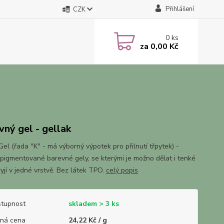
Přihlášení
CZK
0
ks
za
0,00 Kč
vný gel - gellak
el (řada "K" - má výborný výpotek pro přilnutí třpytek) -
pigmentované barevné gely, se kterými je možno dělat i tenké
kryjí v jedné vrstvě. Bez látek TPO.
celý popis
tupnost
skladem > 3 ks
ná cena
24,22 Kč / g