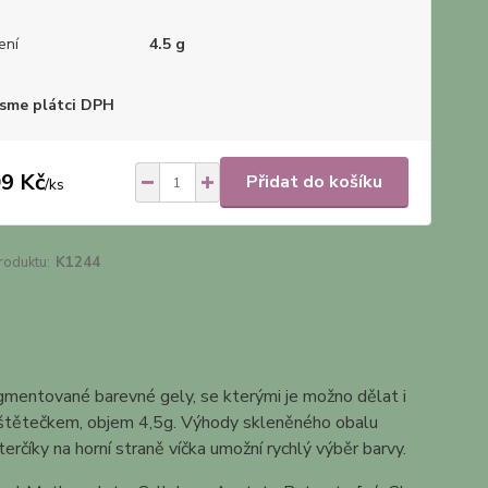
ení
4.5 g
sme plátci DPH
9 Kč
Přidat do košíku
/
ks
roduktu:
K1244
igmentované barevné gely, se kterými je možno dělat i
se štětečkem, objem 4,5g. Výhody skleněného obalu
erčíky na horní straně víčka umožní rychlý výběr barvy.