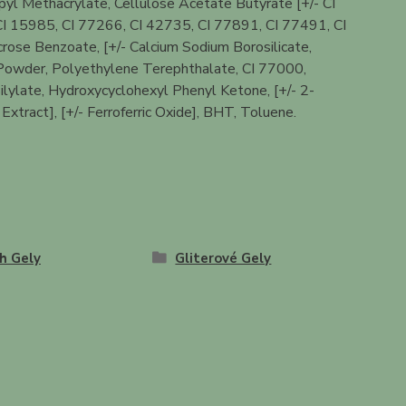
yl Methacrylate, Cellulose Acetate Butyrate [+/- CI
I 15985, CI 77266, CI 42735, CI 77891, CI 77491, CI
rose Benzoate, [+/- Calcium Sodium Borosilicate,
ron Powder, Polyethylene Terephthalate, CI 77000,
ilylate, Hydroxycyclohexyl Phenyl Ketone, [+/- 2-
tract], [+/- Ferroferric Oxide], BHT, Toluene.
h Gely
Gliterové Gely