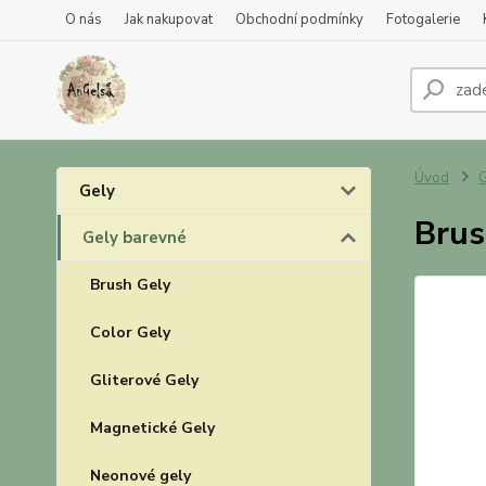
O nás
Jak nakupovat
Obchodní podmínky
Fotogalerie
Úvod
G
Gely
Brus
Gely barevné
Brush Gely
Color Gely
Gliterové Gely
Magnetické Gely
Neonové gely