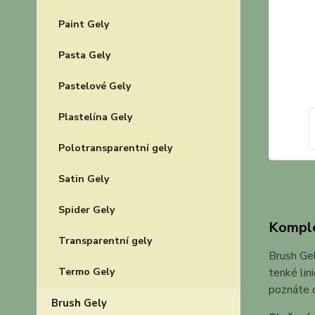
Paint Gely
Pasta Gely
Pastelové Gely
Plastelína Gely
Polotransparentní gely
Satin Gely
Spider Gely
Komple
Transparentní gely
Brush Gel
Termo Gely
tenké lin
poznáte d
Brush Gely