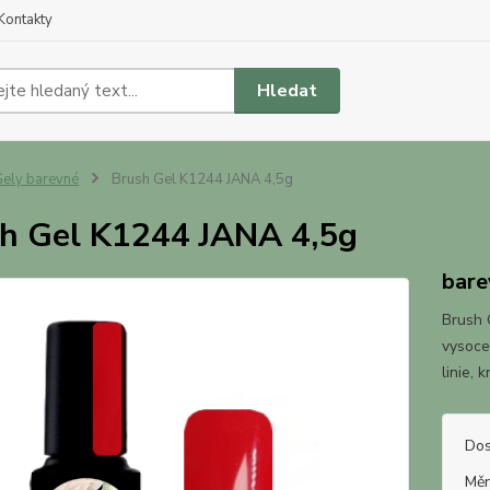
Kontakty
Hledat
ely barevné
Brush Gel K1244 JANA 4,5g
h Gel K1244 JANA 4,5g
bare
Brush G
vysoce
linie, 
Dos
Měr