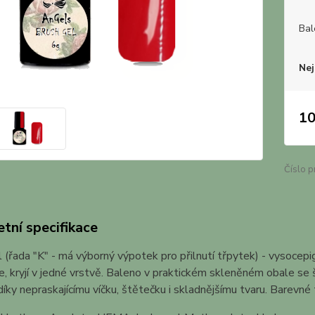
Bal
Nej
10
Číslo p
tní specifikace
 (řada "K" - má výborný výpotek pro přilnutí třpytek) - vysocep
ie, kryjí v jedné vrstvě. Baleno v praktickém skleněném obale 
íky nepraskajícímu víčku, štětečku i skladnějšímu tvaru. Barevné t