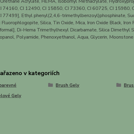
Urethane Acrylate, HEMA, Isobornyl Methacrylate, Hydroxyprop
I 74160, CI 12490, CI 15850, CI 73360, CI 60725, CI 15980, C
 77499], Ethyl phenyl(2,4,6-trimethylbenzoyl)phosphinate, Suc
 Fluorophlogopite, Silica, Tin Oxide, Mica, Iron Oxide Black, I
formal], Di-Hema Trimethylhexyl Dicarbamate, Silica Dimethyl S
panol, Polyamide, Phenoxyethanol, Aqua, Glycerin, Moonstone Ex
zařazeno v kategoriích
barevné
Brush Gely
Brus
lové Gely