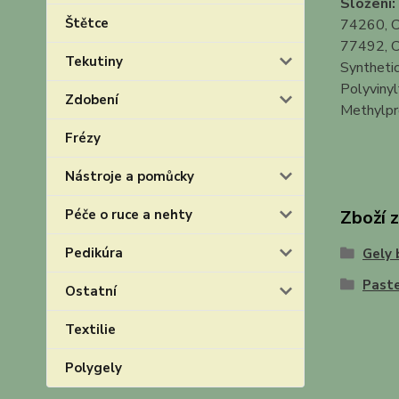
Složení:
Štětce
74260, C
77492, CI
Tekutiny
Synthetic
Polyvinyl
Zdobení
Methylpro
Frézy
Nástroje a pomůcky
Péče o ruce a nehty
Zboží 
Pedikúra
Gely 
Paste
Ostatní
Textilie
Polygely