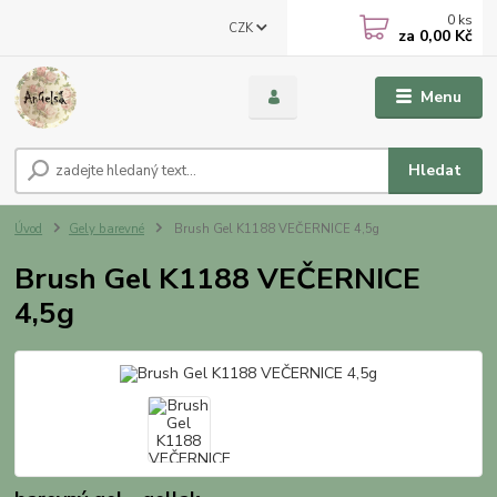
0
ks
CZK
za
0,00 Kč
Menu
Hledat
Úvod
Gely barevné
Brush Gel K1188 VEČERNICE 4,5g
Brush Gel K1188 VEČERNICE
4,5g