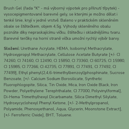
Brush Gel (řada "K" - má výborný výpotek pro přilnutí třpytek) -
vysocepigmentované barevné gely, se kterými je možno dělat i
tenké linie, kryjí v jedné vrstvě. Baleno v praktickém skleněném
obale se štětečkem, objem 4,5g. Výhody skleněného obalu
poznáte díky nepraskajícímu víčku, štětečku i skladnějšímu tvaru.
Barevné terčíky na horní straně víčka umožní rychlý výběr barvy.
Složení:
Urethane Acrylate, HEMA, Isobornyl Methacrylate,
Hydroxypropyl Methacrylate, Cellulose Acetate Butyrate [+/- CI
74260, CI 74160, CI 12490, CI 15850, CI 73360, CI 60725, CI 15980,
CI 15985, CI 77266, CI 42735, CI 77891, CI 77491, CI 77492, CI
77499], Ethyl phenyl(2,4,6-trimethylbenzoyl)phosphinate, Sucrose
Benzoate, [+/- Calcium Sodium Borosilicate, Synthetic
Fluorophlogopite, Silica, Tin Oxide, Mica, Iron Oxide Black, Iron
Powder, Polyethylene Terephthalate, CI 77000, Polyvinylformal],
Di-Hema Trimethylhexyl Dicarbamate, Silica Dimethyl Silylate,
Hydroxycyclohexyl Phenyl Ketone, [+/- 2-Methylpropanol,
Polyamide, Phenoxyethanol, Aqua, Glycerin, Moonstone Extract],
[+/- Ferroferric Oxide], BHT, Toluene.