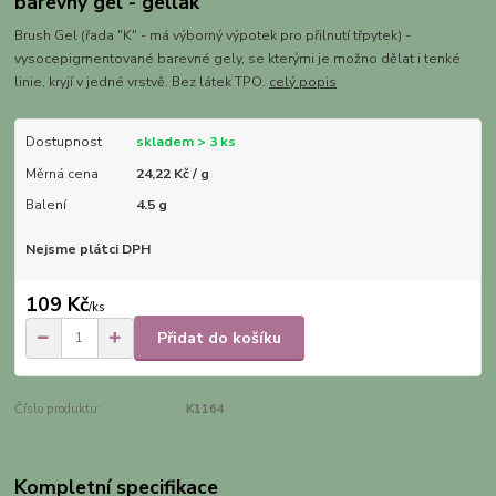
barevný gel - gellak
Brush Gel (řada "K" - má výborný výpotek pro přilnutí třpytek) -
vysocepigmentované barevné gely, se kterými je možno dělat i tenké
linie, kryjí v jedné vrstvě. Bez látek TPO.
celý popis
Dostupnost
skladem > 3 ks
Měrná cena
24,22 Kč / g
Balení
4.5 g
Nejsme plátci DPH
109 Kč
/
ks
Přidat do košíku
Číslo produktu:
K1164
Kompletní specifikace