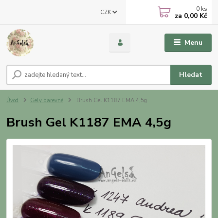
0
ks
CZK
za
0,00 Kč
Menu
Hledat
Úvod
Gely barevné
Brush Gel K1187 EMA 4,5g
Brush Gel K1187 EMA 4,5g