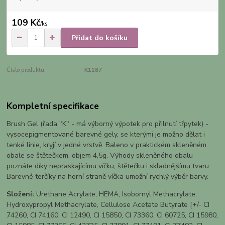
109 Kč
/
ks
Přidat do košíku
Číslo produktu:
K1187
Kompletní specifikace
Brush Gel (řada "K" - má výborný výpotek pro přilnutí třpytek) -
vysocepigmentované barevné gely, se kterými je možno dělat i
tenké linie, kryjí v jedné vrstvě. Baleno v praktickém skleněném
obale se štětečkem, objem 4,5g. Výhody skleněného obalu
poznáte díky nepraskajícímu víčku, štětečku i skladnějšímu tvaru.
Barevné terčíky na horní straně víčka umožní rychlý výběr barvy.
Složení:
Urethane Acrylate, HEMA, Isobornyl Methacrylate,
Hydroxypropyl Methacrylate, Cellulose Acetate Butyrate [+/- CI
74260, CI 74160, CI 12490, CI 15850, CI 73360, CI 60725, CI 15980,