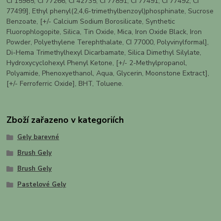
CI 15985, CI 77266, CI 42735, CI 77891, CI 77491, CI 77492, CI
77499], Ethyl phenyl(2,4,6-trimethylbenzoyl)phosphinate, Sucrose
Benzoate, [+/- Calcium Sodium Borosilicate, Synthetic
Fluorophlogopite, Silica, Tin Oxide, Mica, Iron Oxide Black, Iron
Powder, Polyethylene Terephthalate, CI 77000, Polyvinylformal],
Di-Hema Trimethylhexyl Dicarbamate, Silica Dimethyl Silylate,
Hydroxycyclohexyl Phenyl Ketone, [+/- 2-Methylpropanol,
Polyamide, Phenoxyethanol, Aqua, Glycerin, Moonstone Extract],
[+/- Ferroferric Oxide], BHT, Toluene.
Zboží zařazeno v kategoriích
Gely barevné
Brush Gely
Brush Gely
Pastelové Gely