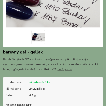
barevný gel - gellak
Brush Gel (řada "K" - má výborný výpotek pro přilnutí třpytek) -
vysocepigmentované barevné gely, se kterými je možno dělat i tenké
linie, kryjí v jedné vrstvě. Bez látek TPO.
celý popis
Dostupnost
skladem > 3 ks
Měrná cena
24,22 Kč / g
Balení
4.5 g
Nejsme plátci DPH