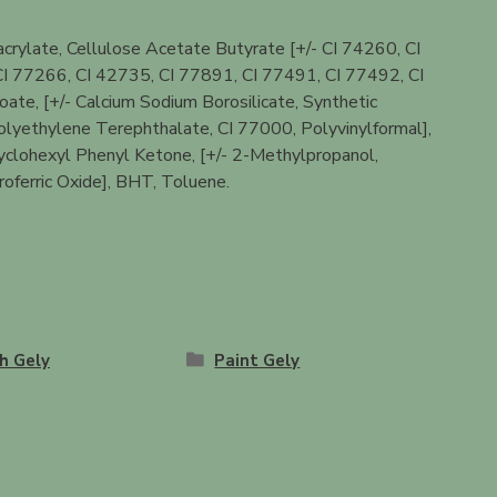
rylate, Cellulose Acetate Butyrate [+/- CI 74260, CI
I 77266, CI 42735, CI 77891, CI 77491, CI 77492, CI
te, [+/- Calcium Sodium Borosilicate, Synthetic
 Polyethylene Terephthalate, CI 77000, Polyvinylformal],
yclohexyl Phenyl Ketone, [+/- 2-Methylpropanol,
oferric Oxide], BHT, Toluene.
h Gely
Paint Gely