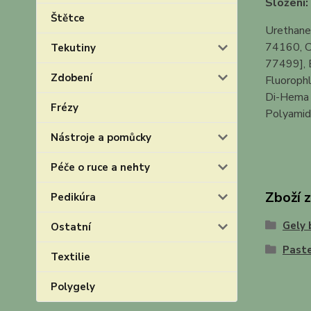
Složení:
Štětce
Urethane
74160, C
Tekutiny
77499], E
Zdobení
Fluorophl
Di-Hema T
Frézy
Polyamide
Nástroje a pomůcky
Péče o ruce a nehty
Zboží 
Pedikúra
Gely 
Ostatní
Paste
Textilie
Polygely