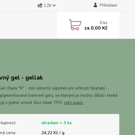
Přihlášení
CZK
0
ks
za
0,00 Kč
vný gel - gellak
el (řada "K" - má výborný výpotek pro přilnutí třpytek) -
pigmentované barevné gely, se kterými je možno dělat i tenké
kryjí v jedné vrstvě. Bez látek TPO.
celý popis
tupnost
skladem > 3 ks
ná cena
24,22 Kč / g