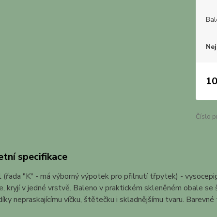
Bal
Nej
10
Číslo p
tní specifikace
 (řada "K" - má výborný výpotek pro přilnutí třpytek) - vysocep
ie, kryjí v jedné vrstvě. Baleno v praktickém skleněném obale 
íky nepraskajícímu víčku, štětečku i skladnějšímu tvaru. Barevné t