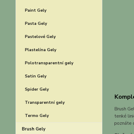
Paint Gely
Pasta Gely
Pastelové Gely
Plastelína Gely
Polotransparentní gely
Satin Gely
Spider Gely
Komple
Transparentní gely
Brush Gel
Termo Gely
tenké lin
poznáte d
Brush Gely