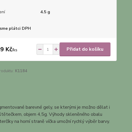
ení
4.5 g
sme plátci DPH
9 Kč
Přidat do košíku
/
ks
roduktu:
K1184
igmentované barevné gely, se kterými je možno dělat i
se štětečkem, objem 4,5g. Výhody skleněného obalu
erčíky na horní straně víčka umožní rychlý výběr barvy.