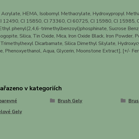
 Acrylate, HEMA, Isobornyl Methacrylate, Hydroxypropyl Methac
I 12490, CI 15850, CI 73360, CI 60725, CI 15980, CI 15985, C
thyl phenyl(2,4,6-trimethylbenzoyl)phosphinate, Sucrose Benzoa
ogopite, Silica, Tin Oxide, Mica, Iron Oxide Black, Iron Powder,
rimethylhexyl Dicarbamate, Silica Dimethyl Silylate, Hydroxyc
, Phenoxyethanol, Aqua, Glycerin, Moonstone Extract], [+/- Ferr
zařazeno v kategoriích
barevné
Brush Gely
Brus
lové Gely