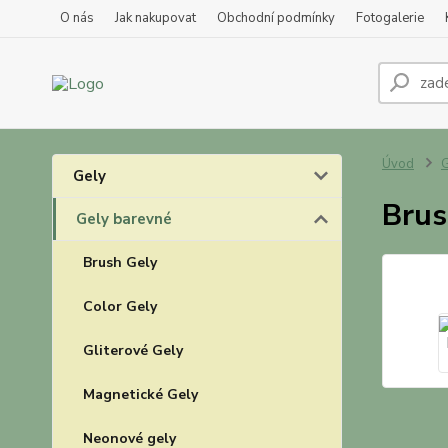
O nás
Jak nakupovat
Obchodní podmínky
Fotogalerie
Úvod
G
Gely
Brus
Gely barevné
Brush Gely
Color Gely
Gliterové Gely
Magnetické Gely
Neonové gely