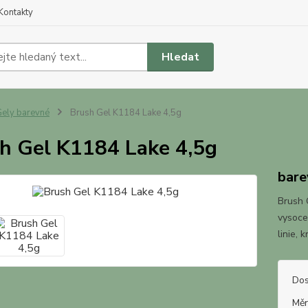
Kontakty
Hledat
ely barevné
Brush Gel K1184 Lake 4,5g
h Gel K1184 Lake 4,5g
bare
Brush G
vysoce
linie, 
Dos
Měr