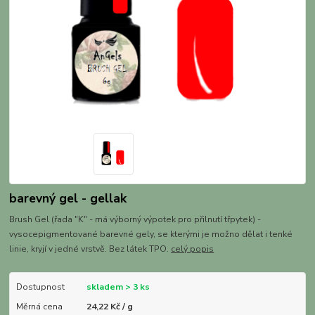
barevný gel - gellak
Brush Gel (řada "K" - má výborný výpotek pro přilnutí třpytek) -
vysocepigmentované barevné gely, se kterými je možno dělat i tenké
linie, kryjí v jedné vrstvě. Bez látek TPO.
celý popis
Dostupnost
skladem > 3 ks
Měrná cena
24,22 Kč / g