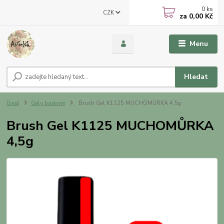
0
ks
CZK
za
0,00 Kč
Menu
Hledat
Úvod
Gely barevné
Brush Gel K1125 MUCHOMŮRKA 4,5g
Brush Gel K1125 MUCHOMŮRKA
4,5g