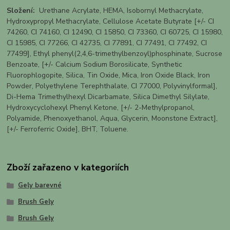
Složení:
Urethane Acrylate, HEMA, Isobornyl Methacrylate,
Hydroxypropyl Methacrylate, Cellulose Acetate Butyrate [+/- CI
74260, CI 74160, CI 12490, CI 15850, CI 73360, CI 60725, CI 15980,
CI 15985, CI 77266, CI 42735, CI 77891, CI 77491, CI 77492, CI
77499], Ethyl phenyl(2,4,6-trimethylbenzoyl)phosphinate, Sucrose
Benzoate, [+/- Calcium Sodium Borosilicate, Synthetic
Fluorophlogopite, Silica, Tin Oxide, Mica, Iron Oxide Black, Iron
Powder, Polyethylene Terephthalate, CI 77000, Polyvinylformal],
Di-Hema Trimethylhexyl Dicarbamate, Silica Dimethyl Silylate,
Hydroxycyclohexyl Phenyl Ketone, [+/- 2-Methylpropanol,
Polyamide, Phenoxyethanol, Aqua, Glycerin, Moonstone Extract],
[+/- Ferroferric Oxide], BHT, Toluene.
Zboží zařazeno v kategoriích
Gely barevné
Brush Gely
Brush Gely