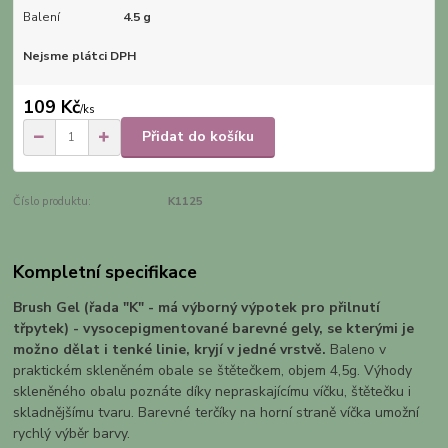
Balení
4.5 g
Nejsme plátci DPH
109 Kč
/
ks
Přidat do košíku
Číslo produktu:
K1125
Kompletní specifikace
Brush Gel (řada "K" - má výborný výpotek pro přilnutí
třpytek) - vysocepigmentované barevné gely, se kterými je
možno dělat i tenké linie, kryjí v jedné vrstvě.
Baleno v
praktickém skleněném obale se štětečkem, objem 4,5g. Výhody
skleněného obalu poznáte díky nepraskajícímu víčku, štětečku i
skladnějšímu tvaru. Barevné terčíky na horní straně víčka umožní
rychlý výběr barvy.