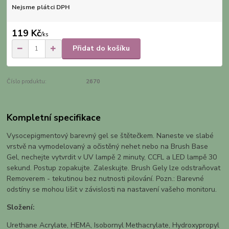
Nejsme plátci DPH
119 Kč
/
ks
Přidat do košíku
Číslo produktu:
2670
Kompletní specifikace
Vysocepigmentový barevný gel se štětečkem. Naneste ve slabé
vrstvě na vymodelovaný a očistěný nehet nebo na Brush Base
Gel, nechejte vytvrdit v UV lampě 2 minuty, CCFL a LED lampě 30
sekund. Postup zopakujte. Zaleskujte. Brush Gely lze odstraňovat
Removerem - tekutinou bez nutnosti pilování. Pozn.: Barevné
odstíny se mohou lišit v závislosti na nastavení vašeho monitoru.
Složení:
Urethane Acrylate, HEMA, Isobornyl Methacrylate, Hydroxypropyl