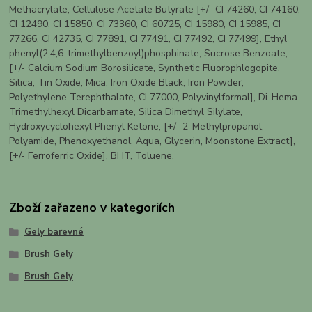
Methacrylate, Cellulose Acetate Butyrate [+/- CI 74260, CI 74160,
CI 12490, CI 15850, CI 73360, CI 60725, CI 15980, CI 15985, CI
77266, CI 42735, CI 77891, CI 77491, CI 77492, CI 77499], Ethyl
phenyl(2,4,6-trimethylbenzoyl)phosphinate, Sucrose Benzoate,
[+/- Calcium Sodium Borosilicate, Synthetic Fluorophlogopite,
Silica, Tin Oxide, Mica, Iron Oxide Black, Iron Powder,
Polyethylene Terephthalate, CI 77000, Polyvinylformal], Di-Hema
Trimethylhexyl Dicarbamate, Silica Dimethyl Silylate,
Hydroxycyclohexyl Phenyl Ketone, [+/- 2-Methylpropanol,
Polyamide, Phenoxyethanol, Aqua, Glycerin, Moonstone Extract],
[+/- Ferroferric Oxide], BHT, Toluene.
Zboží zařazeno v kategoriích
Gely barevné
Brush Gely
Brush Gely