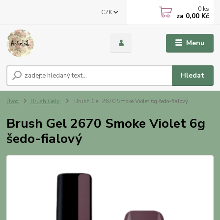
0
ks
CZK
za
0,00 Kč
Menu
Hledat
Úvod
Brush Gely
Brush Gel 2670 Smoke Violet 6g šedo-fialový
Brush Gel 2670 Smoke Violet 6g
šedo-fialový