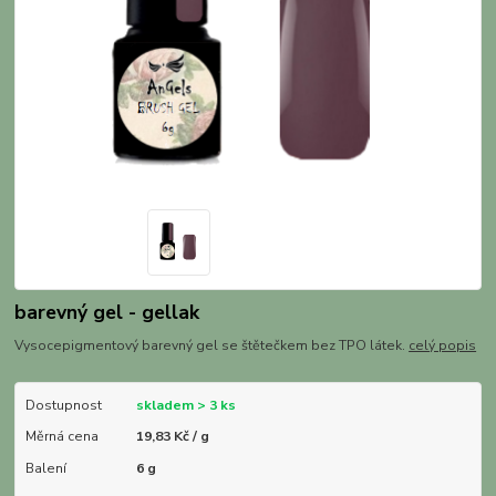
barevný gel - gellak
Vysocepigmentový barevný gel se štětečkem bez TPO látek.
celý popis
Dostupnost
skladem > 3 ks
Měrná cena
19,83 Kč / g
Balení
6 g