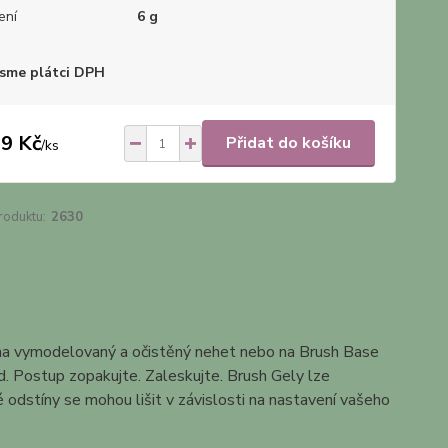
ení
6 g
sme plátci DPH
9 Kč
Přidat do košíku
/
ks
roduktu:
2630
na vymodelovaný a očistěný nehet nebo na Brush Base
. Postup zopakujte. Zaleskujte. Brush Gely lze
odstíny se mohou lišit v závislosti na nastavení vašeho