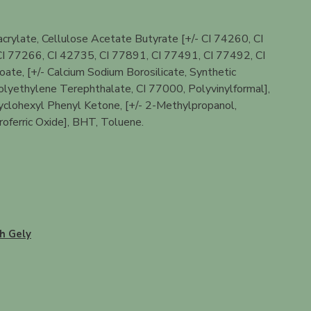
rylate, Cellulose Acetate Butyrate [+/- CI 74260, CI
I 77266, CI 42735, CI 77891, CI 77491, CI 77492, CI
te, [+/- Calcium Sodium Borosilicate, Synthetic
 Polyethylene Terephthalate, CI 77000, Polyvinylformal],
yclohexyl Phenyl Ketone, [+/- 2-Methylpropanol,
oferric Oxide], BHT, Toluene.
h Gely