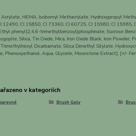
 Acrylate, HEMA, Isobornyl Methacrylate, Hydroxypropyl Methac
I 12490, CI 15850, CI 73360, CI 60725, CI 15980, CI 15985, C
thyl phenyl(2,4,6-trimethylbenzoyl)phosphinate, Sucrose Benzoa
ogopite, Silica, Tin Oxide, Mica, Iron Oxide Black, Iron Powder,
rimethylhexyl Dicarbamate, Silica Dimethyl Silylate, Hydroxyc
, Phenoxyethanol, Aqua, Glycerin, Moonstone Extract], [+/- Ferr
zařazeno v kategoriích
barevné
Brush Gely
Brus