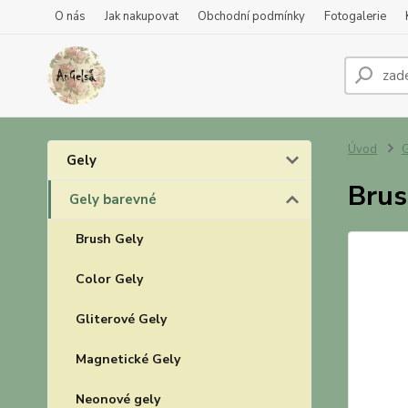
O nás
Jak nakupovat
Obchodní podmínky
Fotogalerie
Úvod
G
Gely
Brus
Gely barevné
Brush Gely
Color Gely
Gliterové Gely
Magnetické Gely
Neonové gely