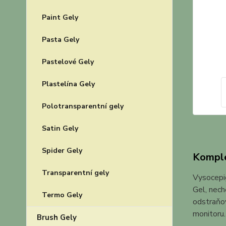
Paint Gely
Pasta Gely
Pastelové Gely
Plastelína Gely
Polotransparentní gely
Satin Gely
Spider Gely
Komple
Transparentní gely
Vysocepi
Gel, nech
Termo Gely
odstraňov
monitoru.
Brush Gely