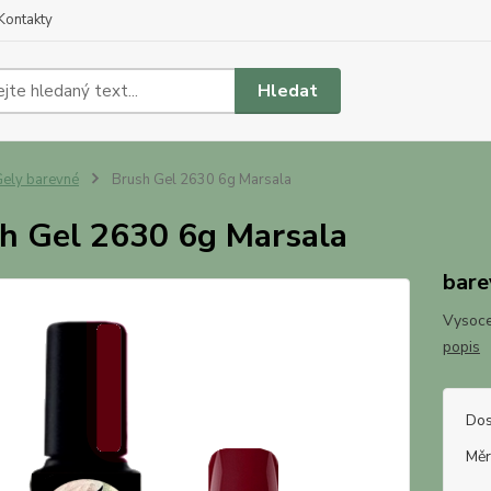
Kontakty
Hledat
ely barevné
Brush Gel 2630 6g Marsala
h Gel 2630 6g Marsala
bare
Vysoce
popis
Dos
Měr