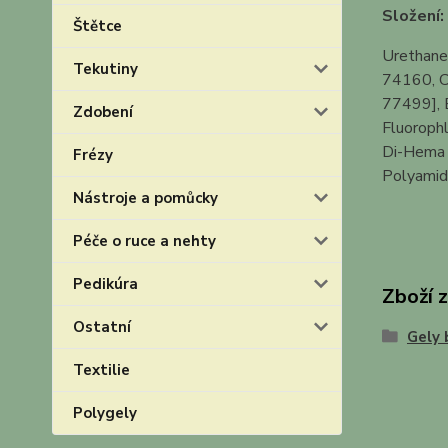
Složení:
Štětce
Urethane
Tekutiny
74160, C
77499], E
Zdobení
Fluorophl
Di-Hema T
Frézy
Polyamide
Nástroje a pomůcky
Péče o ruce a nehty
Pedikúra
Zboží 
Ostatní
Gely 
Textilie
Polygely