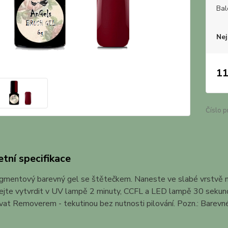
Bal
Nej
11
Číslo p
tní specifikace
gmentový barevný gel se štětečkem. Naneste ve slabé vrstvě 
ejte vytvrdit v UV lampě 2 minuty, CCFL a LED lampě 30 sekund
at Removerem - tekutinou bez nutnosti pilování. Pozn.: Barevné 