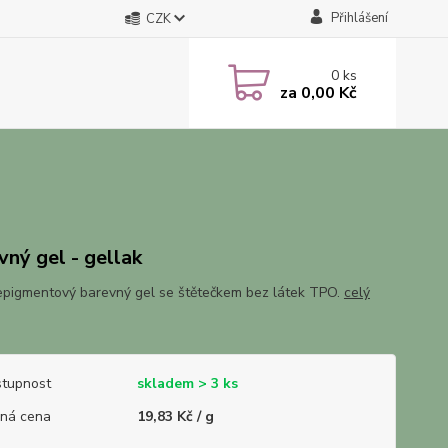
Přihlášení
CZK
0
ks
za
0,00 Kč
vný gel - gellak
pigmentový barevný gel se štětečkem bez látek TPO.
celý
tupnost
skladem > 3 ks
ná cena
19,83 Kč / g