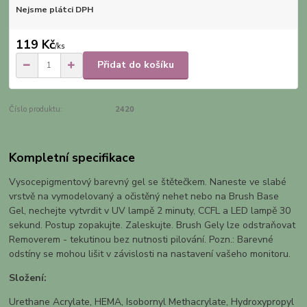
Nejsme plátci DPH
119 Kč
/
ks
Přidat do košíku
Číslo produktu:
2420
Kompletní specifikace
Vysocepigmentový barevný gel se štětečkem. Naneste ve slabé
vrstvě na vymodelovaný a očistěný nehet nebo na Brush Base
Gel, nechejte vytvrdit v UV lampě 2 minuty, CCFL a LED lampě 30
sekund. Postup zopakujte. Zaleskujte. Brush Gely lze odstraňovat
Removerem - tekutinou bez nutnosti pilování. Pozn.: Barevné
odstíny se mohou lišit v závislosti na nastavení vašeho monitoru.
Složení:
Urethane Acrylate, HEMA, Isobornyl Methacrylate, Hydroxypropyl