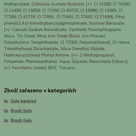
Methacrylate, Cellulose Acetate Butyrate [+/- CI 74260, CI 74160,
CI 12490, CI 15850, CI 73360, CI 60725, CI 15980, CI 15985, CI
77266, CI 42735, CI 77891, CI 77491, CI 77492, CI 77499], Ethyl
phenyl(2,4,6-trimethylbenzoyl)phosphinate, Sucrose Benzoate,
[+/- Calcium Sodium Borosilicate, Synthetic Fluorophlogopite,
Silica, Tin Oxide, Mica, Iron Oxide Black, Iron Powder,
Polyethylene Terephthalate, CI 77000, Polyvinylformal], Di-Hema
Trimethylhexyl Dicarbamate, Silica Dimethyl Silylate,
Hydroxycyclohexyl Phenyl Ketone, [+/- 2-Methylpropanol,
Polyamide, Phenoxyethanol, Aqua, Glycerin, Moonstone Extract],
[+/- Ferroferric Oxide], BHT, Toluene.
Zboží zařazeno v kategoriích
Gely barevné
Brush Gely
Brush Gely