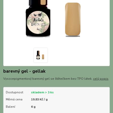
barevný gel - gellak
Vysocepigmentový barevný gel se štětečkem bez TPO látek.
celý popis
Dostupnost
skladem > 3 ks
Měrná cena
19,83 Kč / g
Balení
6 g