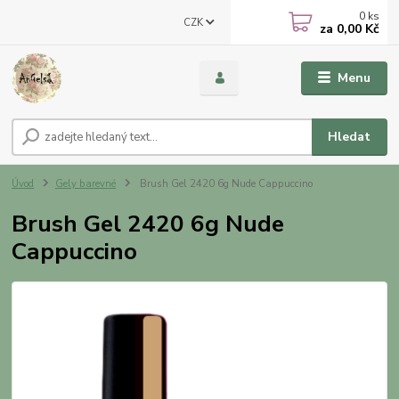
0
ks
CZK
za
0,00 Kč
Menu
Hledat
Úvod
Gely barevné
Brush Gel 2420 6g Nude Cappuccino
Brush Gel 2420 6g Nude
Cappuccino