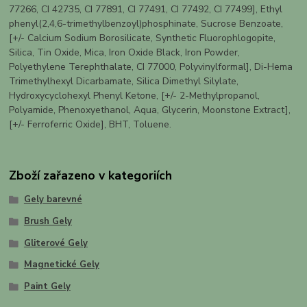
77266, CI 42735, CI 77891, CI 77491, CI 77492, CI 77499], Ethyl
phenyl(2,4,6-trimethylbenzoyl)phosphinate, Sucrose Benzoate,
[+/- Calcium Sodium Borosilicate, Synthetic Fluorophlogopite,
Silica, Tin Oxide, Mica, Iron Oxide Black, Iron Powder,
Polyethylene Terephthalate, CI 77000, Polyvinylformal], Di-Hema
Trimethylhexyl Dicarbamate, Silica Dimethyl Silylate,
Hydroxycyclohexyl Phenyl Ketone, [+/- 2-Methylpropanol,
Polyamide, Phenoxyethanol, Aqua, Glycerin, Moonstone Extract],
[+/- Ferroferric Oxide], BHT, Toluene.
Zboží zařazeno v kategoriích
Gely barevné
Brush Gely
Gliterové Gely
Magnetické Gely
Paint Gely