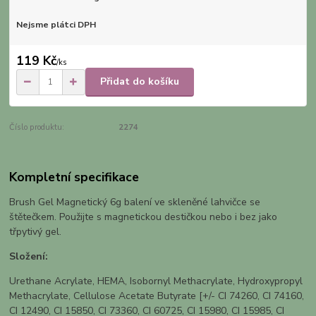
Nejsme plátci DPH
119 Kč
/
ks
Přidat do košíku
Číslo produktu:
2274
Kompletní specifikace
Brush Gel Magnetický 6g balení ve skleněné lahvičce se
štětečkem. Použijte s magnetickou destičkou nebo i bez jako
třpytivý gel.
Složení:
Urethane Acrylate, HEMA, Isobornyl Methacrylate, Hydroxypropyl
Methacrylate, Cellulose Acetate Butyrate [+/- CI 74260, CI 74160,
CI 12490, CI 15850, CI 73360, CI 60725, CI 15980, CI 15985, CI