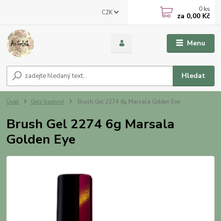
0
ks
CZK
za
0,00 Kč
Menu
Hledat
Úvod
Gely barevné
Brush Gel 2274 6g Marsala Golden Eye
Brush Gel 2274 6g Marsala
Golden Eye