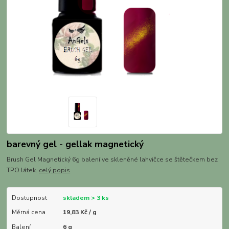
barevný gel - gellak magnetický
Brush Gel Magnetický 6g balení ve skleněné lahvičce se štětečkem bez
TPO látek.
celý popis
Dostupnost
skladem > 3 ks
Měrná cena
19,83 Kč / g
Balení
6 g