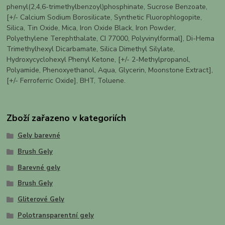
phenyl(2,4,6-trimethylbenzoyl)phosphinate, Sucrose Benzoate,
[+/- Calcium Sodium Borosilicate, Synthetic Fluorophlogopite,
Silica, Tin Oxide, Mica, Iron Oxide Black, Iron Powder,
Polyethylene Terephthalate, CI 77000, Polyvinylformal], Di-Hema
Trimethylhexyl Dicarbamate, Silica Dimethyl Silylate,
Hydroxycyclohexyl Phenyl Ketone, [+/- 2-Methylpropanol,
Polyamide, Phenoxyethanol, Aqua, Glycerin, Moonstone Extract],
[+/- Ferroferric Oxide], BHT, Toluene.
Zboží zařazeno v kategoriích
Gely barevné
Brush Gely
Barevné gely
Brush Gely
Gliterové Gely
Polotransparentní gely