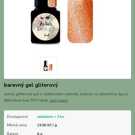
barevný gel gliterový
Jemný glitterový gel s nádhernými odlesky, baleno ve skleniččce 6g se
štětečkem bez TPO látek.
celý popis
Dostupnost
skladem > 3 ks
Měrná cena
19,83 Kč / g
Balení
6 g