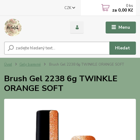
0
ks
CZK
za
0,00 Kč
Menu
Hledat
Úvod
Gely barevné
Brush Gel 2238 6g TWINKLE ORANGE SOFT
Brush Gel 2238 6g TWINKLE
ORANGE SOFT