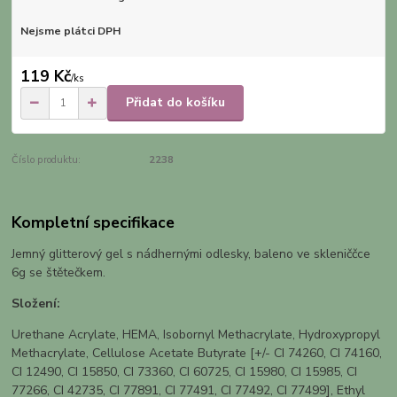
Nejsme plátci DPH
119 Kč
/
ks
Přidat do košíku
Číslo produktu:
2238
Kompletní specifikace
Jemný glitterový gel s nádhernými odlesky, baleno ve skleniččce
6g se štětečkem.
Složení:
Urethane Acrylate, HEMA, Isobornyl Methacrylate, Hydroxypropyl
Methacrylate, Cellulose Acetate Butyrate [+/- CI 74260, CI 74160,
CI 12490, CI 15850, CI 73360, CI 60725, CI 15980, CI 15985, CI
77266, CI 42735, CI 77891, CI 77491, CI 77492, CI 77499], Ethyl