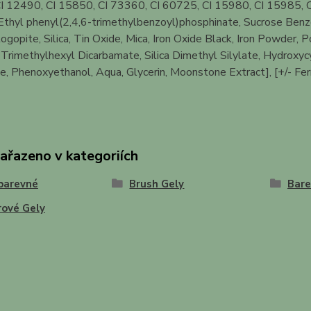
I 12490, CI 15850, CI 73360, CI 60725, CI 15980, CI 15985, C
thyl phenyl(2,4,6-trimethylbenzoyl)phosphinate, Sucrose Benzoa
ogopite, Silica, Tin Oxide, Mica, Iron Oxide Black, Iron Powder,
rimethylhexyl Dicarbamate, Silica Dimethyl Silylate, Hydroxyc
, Phenoxyethanol, Aqua, Glycerin, Moonstone Extract], [+/- Ferr
zařazeno v kategoriích
barevné
Brush Gely
Bare
rové Gely