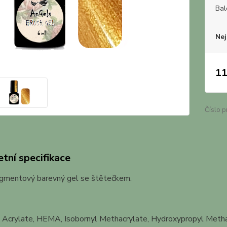
Bal
Nej
11
Číslo p
tní specifikace
gmentový barevný gel se štětečkem.
 Acrylate, HEMA, Isobornyl Methacrylate, Hydroxypropyl Methac