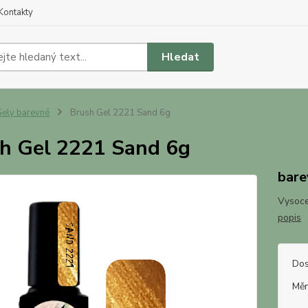
Kontakty
Hledat
ely barevné
Brush Gel 2221 Sand 6g
h Gel 2221 Sand 6g
bare
Vysoce
popis
Dos
Měr