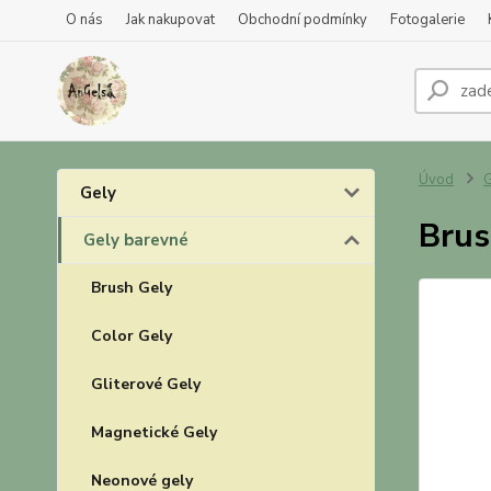
O nás
Jak nakupovat
Obchodní podmínky
Fotogalerie
Úvod
G
Gely
Brus
Gely barevné
Brush Gely
Color Gely
Gliterové Gely
Magnetické Gely
Neonové gely