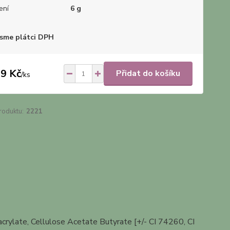
ení
6 g
sme plátci DPH
9 Kč
Přidat do košíku
/
ks
roduktu:
2221
rylate, Cellulose Acetate Butyrate [+/- CI 74260, CI