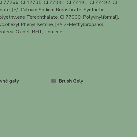
I 77266, CI 42735, CI 77891, CI 77491, CI 77492, CI
te, [+/- Calcium Sodium Borosilicate, Synthetic
 Polyethylene Terephthalate, CI 77000, Polyvinylformal],
yclohexyl Phenyl Ketone, [+/- 2-Methylpropanol,
oferric Oxide], BHT, Toluene.
vné gely
Brush Gely