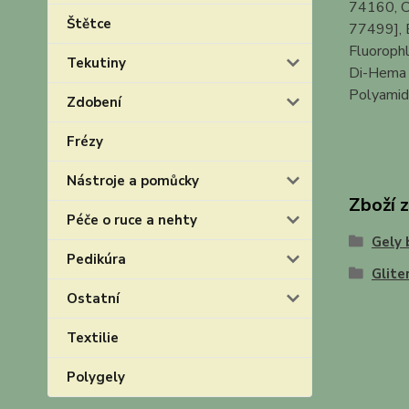
74160, C
Štětce
77499], E
Fluorophl
Tekutiny
Di-Hema T
Polyamide
Zdobení
Frézy
Nástroje a pomůcky
Zboží 
Péče o ruce a nehty
Gely 
Pedikúra
Glite
Ostatní
Textilie
Polygely