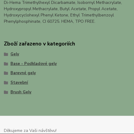
Di-Hema Trimethylhexyl Dicarbamate, Isobornyl Methacrylate,
Hydroxypropyl Methacrylate, Butyl Acetate, Propyl Acetate,
Hydroxycyclohexyl Phenyl Ketone, Ethyl Trimethylbenzoyl
Phenylphosphinate, CI 60725. HEMA, TPO FREE.
Zboží zařazeno v kategoriích
Gely
Base - Podkladové gely
Barevné gely
Stavební
Brush Gely
Děkujeme za Vaši návštěvu!