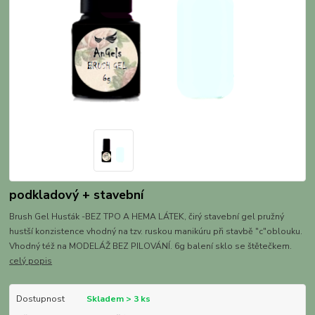
podkladový + stavební
Brush Gel Husťák -BEZ TPO A HEMA LÁTEK, čirý stavební gel pružný
hustší konzistence vhodný na tzv. ruskou manikúru při stavbě "c"oblouku.
Vhodný též na MODELÁŽ BEZ PILOVÁNÍ. 6g balení sklo se štětečkem.
celý popis
Dostupnost
Skladem > 3 ks