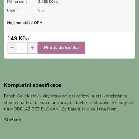
Měrná cena
24,83 Kč / g
Balení
6 g
Nejsme plátci DPH
149 Kč
/
ks
Přidat do košíku
Kompletní specifikace
Brush Gel Husťák - čirý stavební gel pružný hustší konzistence
vhodný na tzv. ruskou manikúru při stavbě "c"oblouku. Vhodný též
na MODELÁŽ BEZ PILOVÁNÍ. 6g balení sklo se štětečkem.
Složení: