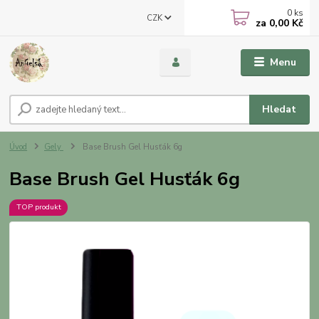
0
ks
CZK
za
0,00 Kč
Menu
Hledat
Úvod
Gely
Base Brush Gel Husťák 6g
Base Brush Gel Husťák 6g
TOP produkt