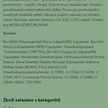
konzistence - nepálí v lampě. Růžový-krycí stavební gel. Vhodný
pro přirozený vzhled nehtového lůžka. Pouze pro profesionální
použití při modeláži nehtů. Návod k použití: naneste na očištěný
nehet. Nechejte vytvrdit 2minuty v UV (LED, CCFL) lampě. Vhodný
pro MODELÁŽ BEZ PILOVÁNÍ
Složení:
Bis-HEMA Polyneopentyl Glycol Adipate/IPDI Copolymer, Bis-HEA
Poly(1,4-Butanediol)-9/IPDI Copolymer, Trimethylolpropane
Trimethacrylate (TMPTMA), Bis-HEA Polyglycol Adipate/IPDI
Copolymer, Hexanediol Dimetharcylate, Hydroxycyclohexyl Phenyl
Ketone, Silica Dimethyl Silylate, Benzoyl Isopropanol, Isobornyl
Methacrylate (IBOMA), Ethyl phenyl(2,4,6-
trimethylbenzoyl)phosphinate, CI 77891, CI 77266, CI 12490, CI
77492, BHT, Cyclohexyl Phenyl Ketone, CI 15850, CI 15880, CI
19140. HEMA, TPO FREE.
Zboží zařazeno v kategoriích