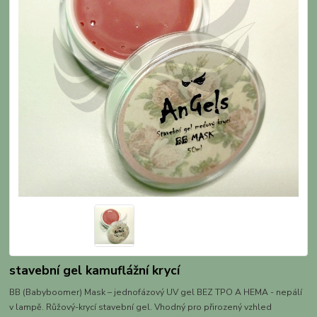
stavební gel kamuflážní krycí
BB (Babyboomer) Mask – jednofázový UV gel BEZ TPO A HEMA - nepálí
v lampě. Růžový-krycí stavební gel. Vhodný pro přirozený vzhled