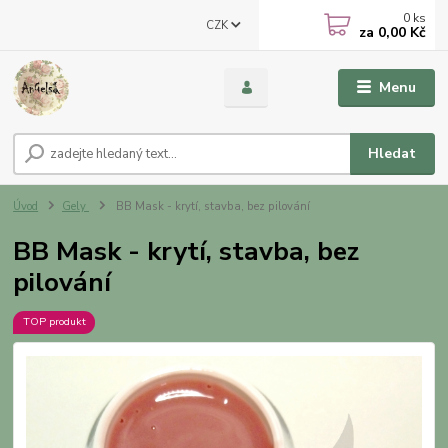
0
ks
CZK
za
0,00 Kč
Menu
Hledat
Úvod
Gely
BB Mask - krytí, stavba, bez pilování
BB Mask - krytí, stavba, bez
pilování
TOP produkt