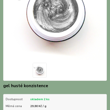
gel husté konzistence
Dostupnost
skladem 2 ks
Měrná cena
29,80 Kč / g