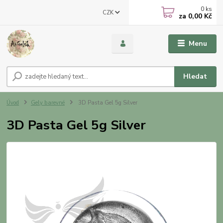
0
ks
CZK
za
0,00 Kč
Menu
Hledat
Úvod
Gely barevné
3D Pasta Gel 5g Silver
3D Pasta Gel 5g Silver