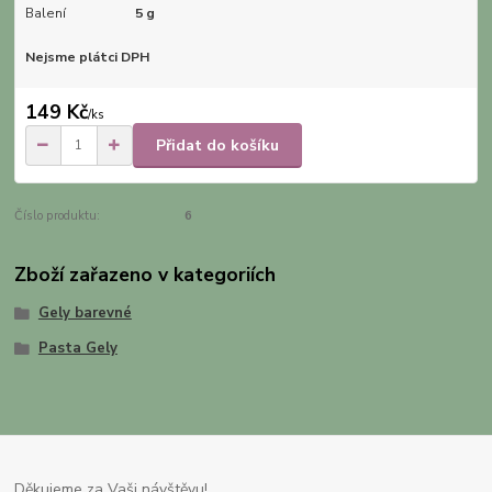
Balení
5 g
Nejsme plátci DPH
149 Kč
/
ks
Přidat do košíku
Číslo produktu:
6
Zboží zařazeno v kategoriích
Gely barevné
Pasta Gely
Děkujeme za Vaši návštěvu!